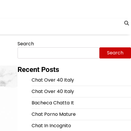
Search
Search
Recent Posts
Chat Over 40 Italy
Chat Over 40 Italy
Bacheca Chatta It
Chat Porno Mature
Chat In Incognito