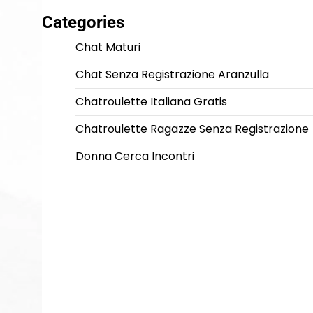
Categories
Chat Maturi
Chat Senza Registrazione Aranzulla
Chatroulette Italiana Gratis
Chatroulette Ragazze Senza Registrazione
Donna Cerca Incontri