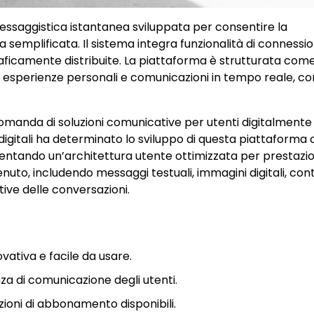
ssaggistica istantanea sviluppata per consentire la
 semplificata. Il sistema integra funzionalità di connessi
ficamente distribuite. La piattaforma è strutturata com
, esperienze personali e comunicazioni in tempo reale, co
omanda di soluzioni comunicative per utenti digitalmente a
ie digitali ha determinato lo sviluppo di questa piattaform
entando un’architettura utente ottimizzata per prestazio
enuto, includendo messaggi testuali, immagini digitali, con
tive delle conversazioni.
vativa e facile da usare.
za di comunicazione degli utenti.
zioni di abbonamento disponibili.