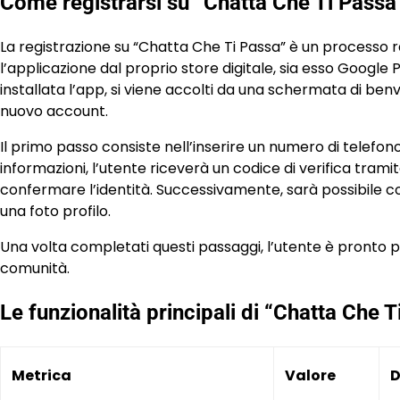
Come registrarsi su “Chatta Che Ti Passa
La registrazione su “Chatta Che Ti Passa” è un processo rap
l’applicazione dal proprio store digitale, sia esso Google 
installata l’app, si viene accolti da una schermata di be
nuovo account.
Il primo passo consiste nell’inserire un numero di telefono
informazioni, l’utente riceverà un codice di verifica tram
confermare l’identità. Successivamente, sarà possibile 
una foto profilo.
Una volta completati questi passaggi, l’utente è pronto p
comunità.
Le funzionalità principali di “Chatta Che 
Metrica
Valore
D