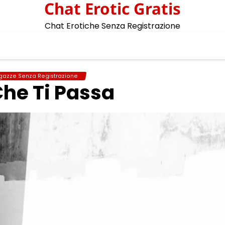
Chat Erotic Gratis
Chat Erotiche Senza Registrazione
gazze Senza Registrazione
he Ti Passa