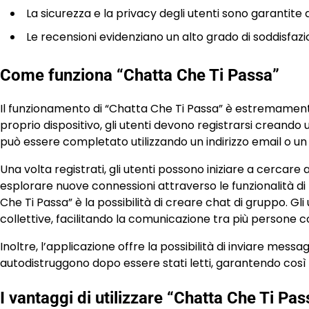
La sicurezza e la privacy degli utenti sono garantite 
Le recensioni evidenziano un alto grado di soddisfazio
Come funziona “Chatta Che Ti Passa”
Il funzionamento di “Chatta Che Ti Passa” è estremamente
proprio dispositivo, gli utenti devono registrarsi creando
può essere completato utilizzando un indirizzo email o un
Una volta registrati, gli utenti possono iniziare a cercar
esplorare nuove connessioni attraverso le funzionalità di 
Che Ti Passa” è la possibilità di creare chat di gruppo. Gl
collettive, facilitando la comunicazione tra più perso
Inoltre, l’applicazione offre la possibilità di inviare me
autodistruggono dopo essere stati letti, garantendo così un
I vantaggi di utilizzare “Chatta Che Ti Pas