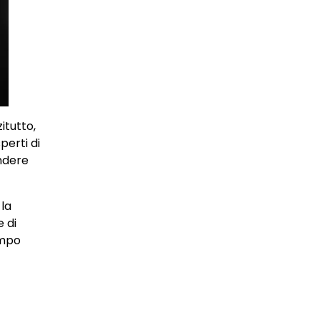
itutto,
erti di
endere
 la
e di
empo