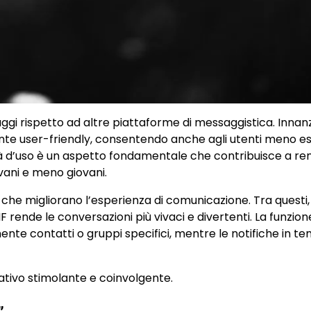
gi rispetto ad altre piattaforme di messaggistica. Innanz
te user-friendly, consentendo anche agli utenti meno esp
cità d’uso è un aspetto fondamentale che contribuisce a r
ovani e meno giovani.
i che migliorano l’esperienza di comunicazione. Tra questi,
IF rende le conversazioni più vivaci e divertenti. La funzion
nte contatti o gruppi specifici, mentre le notifiche in t
tivo stimolante e coinvolgente.