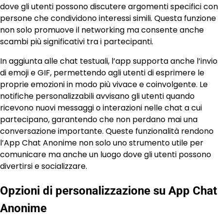
dove gli utenti possono discutere argomenti specifici con
persone che condividono interessi simili. Questa funzione
non solo promuove il networking ma consente anche
scambi più significativi tra i partecipanti.
In aggiunta alle chat testuali, l’app supporta anche l’invio
di emoji e GIF, permettendo agli utenti di esprimere le
proprie emozioni in modo più vivace e coinvolgente. Le
notifiche personalizzabili avvisano gli utenti quando
ricevono nuovi messaggi o interazioni nelle chat a cui
partecipano, garantendo che non perdano mai una
conversazione importante. Queste funzionalità rendono
l’App Chat Anonime non solo uno strumento utile per
comunicare ma anche un luogo dove gli utenti possono
divertirsi e socializzare.
Opzioni di personalizzazione su App Chat
Anonime