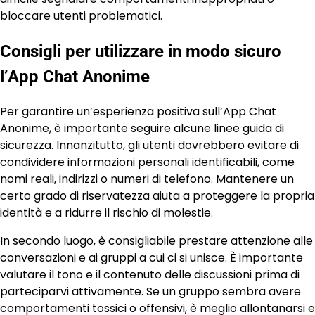
bloccare utenti problematici.
Consigli per utilizzare in modo sicuro
l’App Chat Anonime
Per garantire un’esperienza positiva sull’App Chat
Anonime, è importante seguire alcune linee guida di
sicurezza. Innanzitutto, gli utenti dovrebbero evitare di
condividere informazioni personali identificabili, come
nomi reali, indirizzi o numeri di telefono. Mantenere un
certo grado di riservatezza aiuta a proteggere la propria
identità e a ridurre il rischio di molestie.
In secondo luogo, è consigliabile prestare attenzione alle
conversazioni e ai gruppi a cui ci si unisce. È importante
valutare il tono e il contenuto delle discussioni prima di
parteciparvi attivamente. Se un gruppo sembra avere
comportamenti tossici o offensivi, è meglio allontanarsi e