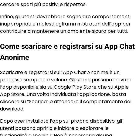
cercare spazi più positivi e rispettosi.
Infine, gli utenti dovrebbero segnalare comportamenti
inappropriati o molesti agli amministratori dell’app per
contribuire a mantenere un ambiente sicuro per tutti.
Come scaricare e registrarsi su App Chat
Anonime
Scaricare e registrarsi sull’App Chat Anonime è un
processo semplice e veloce. Gli utenti possono trovare
l’app disponibile sia su Google Play Store che su Apple
App Store. Una volta individuata l’applicazione, basta
cliccare su “Scarica” e attendere il completamento del
download.
Dopo aver installato l’app sul proprio dispositivo, gli
utenti possono aprirla e iniziare a esplorare le
funzionalità disponibili. Non è necessaria alcuna