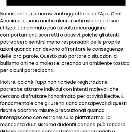
Nonostante i numerosi vantaggi offerti dall’App Chat
Anonime, ci sono anche alcuni rischi associati al suo
utilizzo. L’anonimato può talvolta incoraggiare
comportamenti scorretti o abusivi, poiché gli utenti
potrebbero sentirsi meno responsabili delle proprie
azioni quando non devono affrontare le conseguenze
delle loro parole. Questo può portare a situazioni di
bullismo online o molestie, creando un ambiente tossico
per alcuni partecipanti.
Inoltre, poiché l’app non richiede registrazione,
potrebbe attrarre individui con intenti malevoli che
cercano di sfruttare l’anonimato per attività illecite. È
fondamentale che gli utenti siano consapevoli di questi
rischi e adottino misure precauzionali quando
interagiscono con estranei sulla piattaforma. La
mancanza di un sistema di identificazione può rendere
difficile segnalare comportamenti inappropriati o