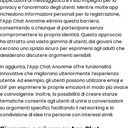
applicazioni di messaggistica è il suo impegno per la
privacy e l’anonimato degli utenti. Mentre molte app
richiedono informazioni personali per la registrazione,
l’App Chat Anonime elimina questa barriera,
consentendo a chiunque di partecipare senza
compromettere la propria identità. Questo approccio
ha attratto una vasta gamma di utenti, dai giovani che
cercano uno spazio sicuro per esprimersi agli adulti che
desiderano discutere argomenti sensibili.
In aggiunta, l’App Chat Anonime offre funzionalità
innovative che migliorano ulteriormente l’esperienza
utente. Ad esempio, gli utenti possono utilizzare emoji e
GIF per esprimere le proprie emozioni in modo più vivace
e coinvolgente. Inoltre, la possibilità di creare stanze
tematiche consente agli utenti di unirsi a conversazioni
su argomenti specifici, facilitando il networking e la
condivisione di idee tra persone con interessi simili.