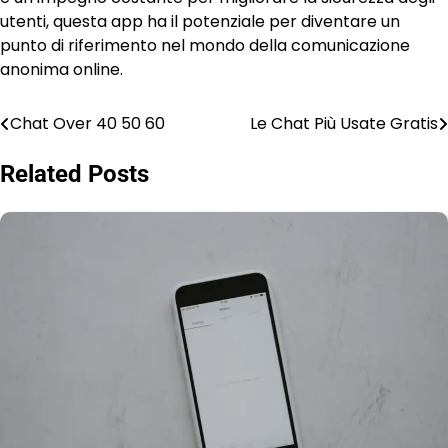
utenti, questa app ha il potenziale per diventare un
punto di riferimento nel mondo della comunicazione
anonima online.
Chat Over 40 50 60
Le Chat Più Usate Gratis
Post
navigation
Related Posts