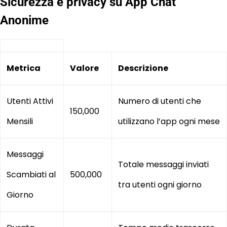
Sicurezza e privacy su App Chat
Anonime
Metrica
Valore
Descrizione
Utenti Attivi
Numero di utenti che
150,000
Mensili
utilizzano l’app ogni mese
Messaggi
Totale messaggi inviati
Scambiati al
500,000
tra utenti ogni giorno
Giorno