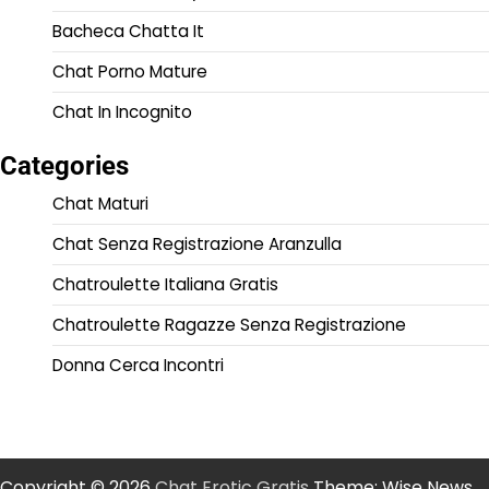
Bacheca Chatta It
Chat Porno Mature
Chat In Incognito
Categories
Chat Maturi
Chat Senza Registrazione Aranzulla
Chatroulette Italiana Gratis
Chatroulette Ragazze Senza Registrazione
Donna Cerca Incontri
Copyright © 2026
Chat Erotic Gratis
Theme: Wise News