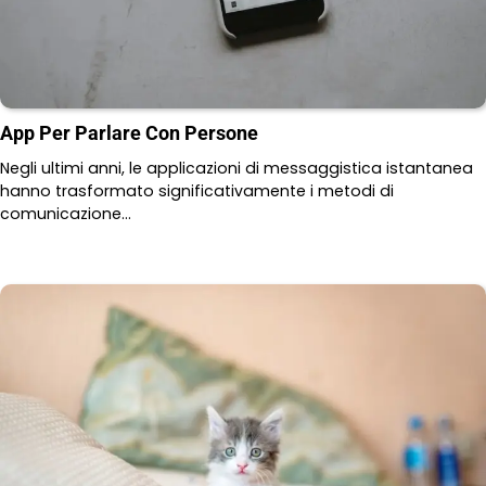
App Per Parlare Con Persone
Negli ultimi anni, le applicazioni di messaggistica istantanea
hanno trasformato significativamente i metodi di
comunicazione…