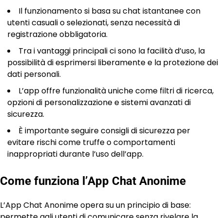
Il funzionamento si basa su chat istantanee con
utenti casuali o selezionati, senza necessità di
registrazione obbligatoria.
Tra i vantaggi principali ci sono la facilità d’uso, la
possibilità di esprimersi liberamente e la protezione dei
dati personali.
L’app offre funzionalità uniche come filtri di ricerca,
opzioni di personalizzazione e sistemi avanzati di
sicurezza.
È importante seguire consigli di sicurezza per
evitare rischi come truffe o comportamenti
inappropriati durante l’uso dell’app.
Come funziona l’App Chat Anonime
L’App Chat Anonime opera su un principio di base:
permette agli utenti di comunicare senza rivelare la