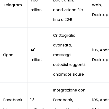
700
bot, canali,
Telegram
Web,
milioni
condivisione file
Desktop
fino a 2GB
Crittografia
avanzata,
40
iOS, Andr
Signal
messaggi
milioni
Desktop
autodistruggenti,
chiamate sicure
Integrazione con
Facebook
1.3
Facebook,
iOS, Andr