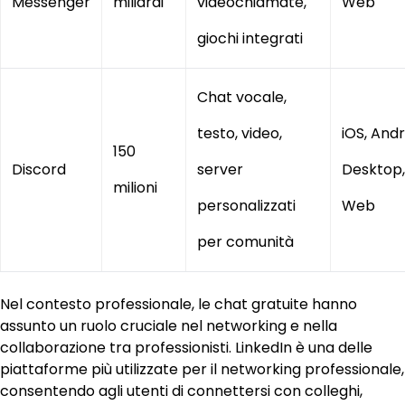
Messenger
miliardi
videochiamate,
Web
giochi integrati
Chat vocale,
testo, video,
iOS, Andr
150
Discord
server
Desktop,
milioni
personalizzati
Web
per comunità
Nel contesto professionale, le chat gratuite hanno
assunto un ruolo cruciale nel networking e nella
collaborazione tra professionisti. LinkedIn è una delle
piattaforme più utilizzate per il networking professionale,
consentendo agli utenti di connettersi con colleghi,