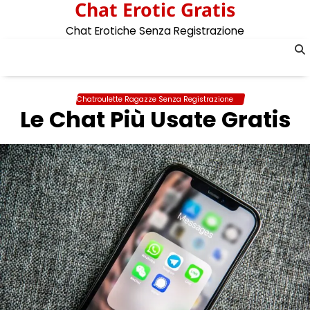
Chat Erotic Gratis
Skip
to
Chat Erotiche Senza Registrazione
content
Chatroulette Ragazze Senza Registrazione
Le Chat Più Usate Gratis