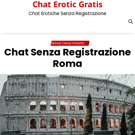
Chat Erotic Gratis
Skip
to
Chat Erotiche Senza Registrazione
content
Donna Cerca Incontri
Chat Senza Registrazione
Roma