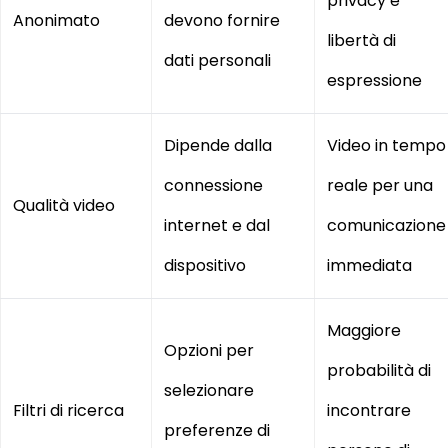
privacy e
Anonimato
devono fornire
libertà di
dati personali
espressione
Dipende dalla
Video in tempo
connessione
reale per una
Qualità video
internet e dal
comunicazione
dispositivo
immediata
Maggiore
Opzioni per
probabilità di
selezionare
Filtri di ricerca
incontrare
preferenze di