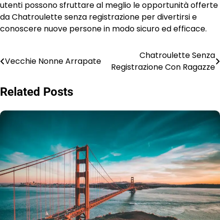
utenti possono sfruttare al meglio le opportunità offerte
da Chatroulette senza registrazione per divertirsi e
conoscere nuove persone in modo sicuro ed efficace.
Chatroulette Senza
Post
Vecchie Nonne Arrapate
Registrazione Con Ragazze
navigation
Related Posts