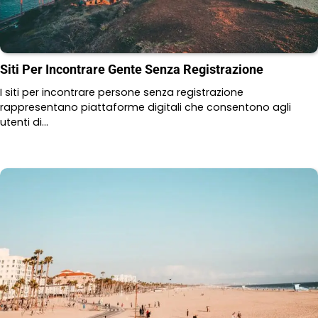
Siti Per Incontrare Gente Senza Registrazione
I siti per incontrare persone senza registrazione
rappresentano piattaforme digitali che consentono agli
utenti di…