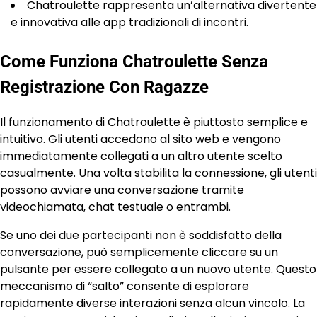
Chatroulette rappresenta un’alternativa divertente
e innovativa alle app tradizionali di incontri.
Come Funziona Chatroulette Senza
Registrazione Con Ragazze
Il funzionamento di Chatroulette è piuttosto semplice e
intuitivo. Gli utenti accedono al sito web e vengono
immediatamente collegati a un altro utente scelto
casualmente. Una volta stabilita la connessione, gli utenti
possono avviare una conversazione tramite
videochiamata, chat testuale o entrambi.
Se uno dei due partecipanti non è soddisfatto della
conversazione, può semplicemente cliccare su un
pulsante per essere collegato a un nuovo utente. Questo
meccanismo di “salto” consente di esplorare
rapidamente diverse interazioni senza alcun vincolo. La