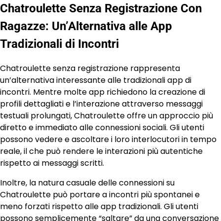
Chatroulette Senza Registrazione Con
Ragazze: Un’Alternativa alle App
Tradizionali di Incontri
Chatroulette senza registrazione rappresenta
un’alternativa interessante alle tradizionali app di
incontri. Mentre molte app richiedono la creazione di
profili dettagliati e l’interazione attraverso messaggi
testuali prolungati, Chatroulette offre un approccio più
diretto e immediato alle connessioni sociali. Gli utenti
possono vedere e ascoltare i loro interlocutori in tempo
reale, il che può rendere le interazioni più autentiche
rispetto ai messaggi scritti.
Inoltre, la natura casuale delle connessioni su
Chatroulette può portare a incontri più spontanei e
meno forzati rispetto alle app tradizionali. Gli utenti
possono semplicemente “saltare” da una conversazione