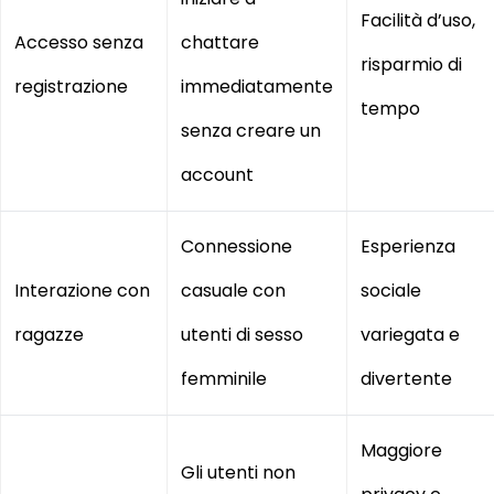
Facilità d’uso,
Accesso senza
chattare
risparmio di
registrazione
immediatamente
tempo
senza creare un
account
Connessione
Esperienza
Interazione con
casuale con
sociale
ragazze
utenti di sesso
variegata e
femminile
divertente
Maggiore
Gli utenti non