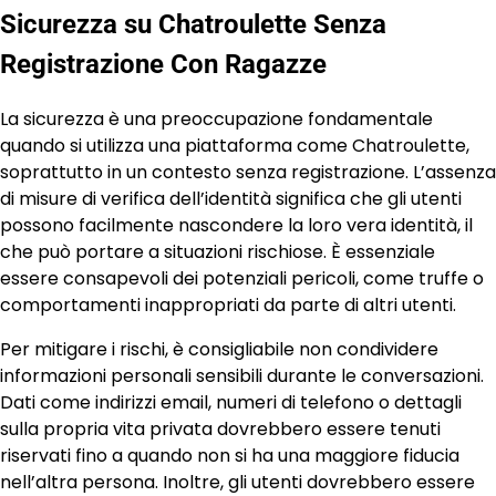
Sicurezza su Chatroulette Senza
Registrazione Con Ragazze
La sicurezza è una preoccupazione fondamentale
quando si utilizza una piattaforma come Chatroulette,
soprattutto in un contesto senza registrazione. L’assenza
di misure di verifica dell’identità significa che gli utenti
possono facilmente nascondere la loro vera identità, il
che può portare a situazioni rischiose. È essenziale
essere consapevoli dei potenziali pericoli, come truffe o
comportamenti inappropriati da parte di altri utenti.
Per mitigare i rischi, è consigliabile non condividere
informazioni personali sensibili durante le conversazioni.
Dati come indirizzi email, numeri di telefono o dettagli
sulla propria vita privata dovrebbero essere tenuti
riservati fino a quando non si ha una maggiore fiducia
nell’altra persona. Inoltre, gli utenti dovrebbero essere