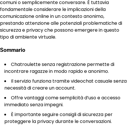
comuni o semplicemente conversare. È tuttavia
fondamentale considerare le implicazioni della
comunicazione online in un contesto anonimo,
prestando attenzione alle potenziali problematiche di
sicurezza e privacy che possono emergere in questo
tipo di ambiente virtuale.
Sommario
Chatroulette senza registrazione permette di
incontrare ragazze in modo rapido e anonimo.
Il servizio funziona tramite videochat casuale senza
necessità di creare un account.
Offre vantaggi come semplicità d’uso e accesso
immediato senza impegni.
È importante seguire consigli di sicurezza per
proteggere la privacy durante le conversazioni.