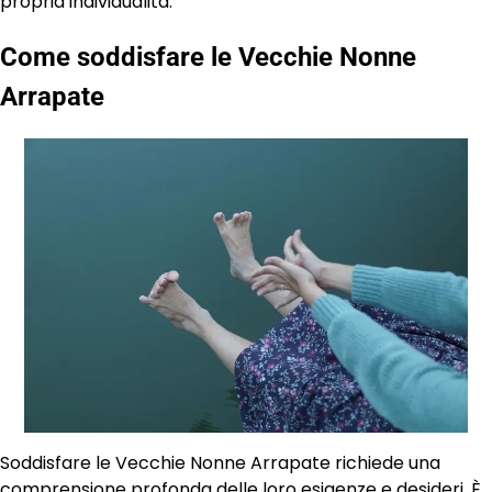
propria individualità.
Come soddisfare le Vecchie Nonne
Arrapate
Soddisfare le Vecchie Nonne Arrapate richiede una
comprensione profonda delle loro esigenze e desideri. È