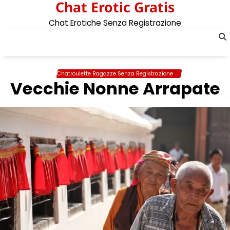
Chat Erotic Gratis
Skip
to
Chat Erotiche Senza Registrazione
content
Chatroulette Ragazze Senza Registrazione
Vecchie Nonne Arrapate