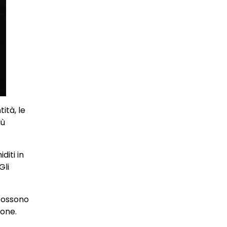
ità, le
iù
diti in
Gli
 possono
ione.