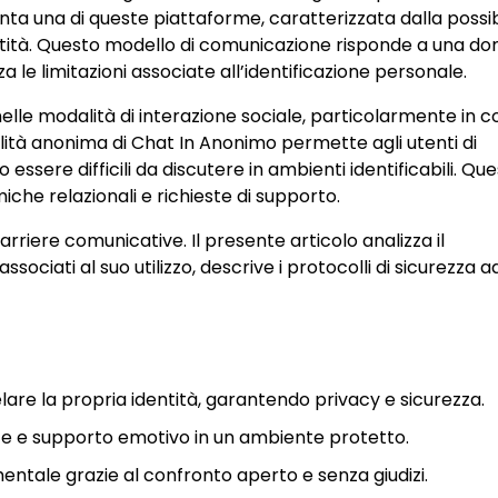
ta una di queste piattaforme, caratterizzata dalla possib
dentità. Questo modello di comunicazione risponde a una 
a le limitazioni associate all’identificazione personale.
 nelle modalità di interazione sociale, particolarmente in c
alità anonima di Chat In Anonimo permette agli utenti di
ssere difficili da discutere in ambienti identificabili. Qu
iche relazionali e richieste di supporto.
riere comunicative. Il presente articolo analizza il
ociati al suo utilizzo, descrive i protocolli di sicurezza a
re la propria identità, garantendo privacy e sicurezza.
nze e supporto emotivo in un ambiente protetto.
entale grazie al confronto aperto e senza giudizi.