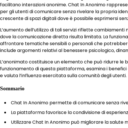
facilitano interazioni anonime. Chat In Anonimo rappresen
per gli utenti di comunicare senza rivelare la propria i
crescente di spazi digitali dove è possibile esprimersi senz
L’aumento dell’utilizzo di tali servizi riflette cambiamenti
dove la comunicazione diretta risulta limitata. La funzion
affrontare tematiche sensibili o personali che potrebbero e
include argomenti relativi al benessere psicologico, dinam
L’anonimato costituisce un elemento che può ridurre le bar
funzionamento di questa piattaforma, esamina i benefici ass
e valuta l’influenza esercitata sulla comunità degli utenti.
Sommario
Chat In Anonimo permette di comunicare senza rivela
La piattaforma favorisce la condivisione di esperie
Utilizzare Chat In Anonimo può migliorare la salute m