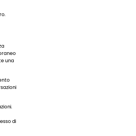
ro.
za
poraneo
te una
mento
sazioni
zioni.
esso di