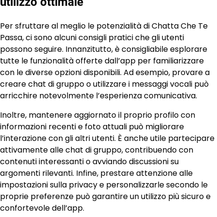
utilizzo ottimale
Per sfruttare al meglio le potenzialità di Chatta Che Te
Passa, ci sono alcuni consigli pratici che gli utenti
possono seguire. Innanzitutto, è consigliabile esplorare
tutte le funzionalità offerte dall’app per familiarizzare
con le diverse opzioni disponibili. Ad esempio, provare a
creare chat di gruppo o utilizzare i messaggi vocali può
arricchire notevolmente l’esperienza comunicativa.
Inoltre, mantenere aggiornato il proprio profilo con
informazioni recenti e foto attuali può migliorare
l’interazione con gli altri utenti. È anche utile partecipare
attivamente alle chat di gruppo, contribuendo con
contenuti interessanti o avviando discussioni su
argomenti rilevanti. Infine, prestare attenzione alle
impostazioni sulla privacy e personalizzarle secondo le
proprie preferenze può garantire un utilizzo più sicuro e
confortevole dell’app.