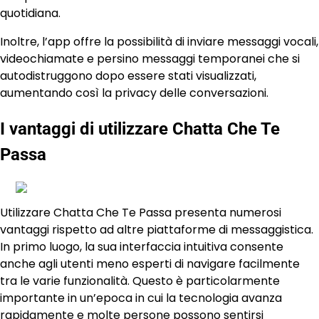
quotidiana.
Inoltre, l’app offre la possibilità di inviare messaggi vocali,
videochiamate e persino messaggi temporanei che si
autodistruggono dopo essere stati visualizzati,
aumentando così la privacy delle conversazioni.
I vantaggi di utilizzare Chatta Che Te
Passa
Utilizzare Chatta Che Te Passa presenta numerosi
vantaggi rispetto ad altre piattaforme di messaggistica.
In primo luogo, la sua interfaccia intuitiva consente
anche agli utenti meno esperti di navigare facilmente
tra le varie funzionalità. Questo è particolarmente
importante in un’epoca in cui la tecnologia avanza
rapidamente e molte persone possono sentirsi