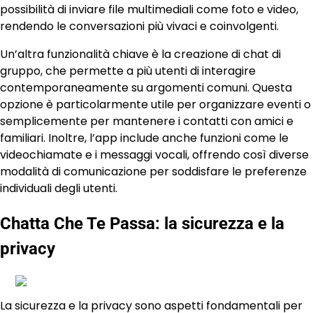
possibilità di inviare file multimediali come foto e video,
rendendo le conversazioni più vivaci e coinvolgenti.
Un’altra funzionalità chiave è la creazione di chat di
gruppo, che permette a più utenti di interagire
contemporaneamente su argomenti comuni. Questa
opzione è particolarmente utile per organizzare eventi o
semplicemente per mantenere i contatti con amici e
familiari. Inoltre, l’app include anche funzioni come le
videochiamate e i messaggi vocali, offrendo così diverse
modalità di comunicazione per soddisfare le preferenze
individuali degli utenti.
Chatta Che Te Passa: la sicurezza e la
privacy
La sicurezza e la privacy sono aspetti fondamentali per