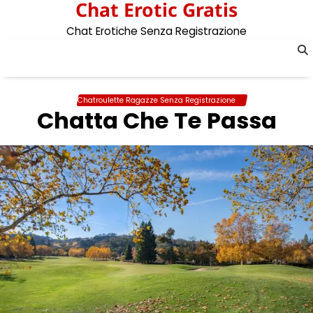
Chat Erotic Gratis
Skip
to
Chat Erotiche Senza Registrazione
content
Chatroulette Ragazze Senza Registrazione
Chatta Che Te Passa