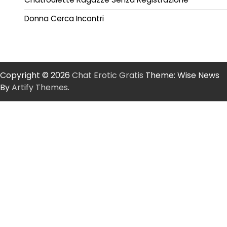
Donna Cerca Incontri
Copyright © 2026
Chat Erotic Gratis
Theme: Wise News
By
Artify Themes
.