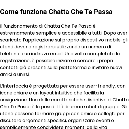
Come funziona Chatta Che Te Passa
Il funzionamento di Chatta Che Te Passa è
estremamente semplice e accessibile a tutti. Dopo aver
scaricato l’applicazione sul proprio dispositivo mobile, gli
utenti devono registrarsi utilizzando un numero di
telefono o un indirizzo email. Una volta completata la
registrazione, è possibile iniziare a cercare i propri
contatti già presenti sulla piattaforma o invitare nuovi
amici a unirsi.
L’interfaccia è progettata per essere user-friendly, con
icone chiare e un layout intuitivo che facilita la
navigazione. Una delle caratteristiche distintive di Chatta
Che Te Passa è la possibilità di creare chat di gruppo. Gli
utenti possono formare gruppi con amici o colleghi per
discutere argomenti specifici, organizzare eventi o
semplicemente condividere momenti della vita