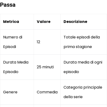
Passa
Metrica
Valore
Descrizione
Numero di
Totale episodi della
12
Episodi
prima stagione
Durata Media
Durata media di ogni
25 minuti
Episodio
episodio
Categoria principale
Genere
Commedia
della serie