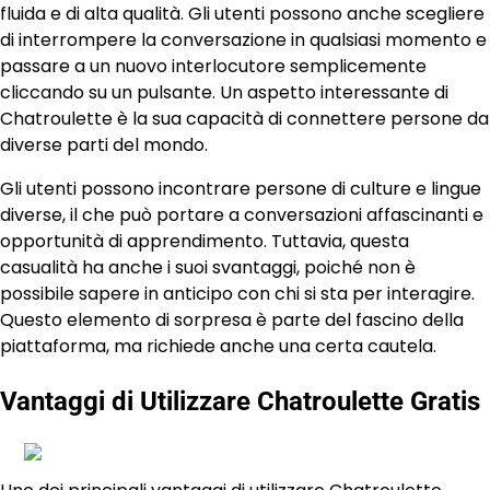
fluida e di alta qualità. Gli utenti possono anche scegliere
di interrompere la conversazione in qualsiasi momento e
passare a un nuovo interlocutore semplicemente
cliccando su un pulsante. Un aspetto interessante di
Chatroulette è la sua capacità di connettere persone da
diverse parti del mondo.
Gli utenti possono incontrare persone di culture e lingue
diverse, il che può portare a conversazioni affascinanti e
opportunità di apprendimento. Tuttavia, questa
casualità ha anche i suoi svantaggi, poiché non è
possibile sapere in anticipo con chi si sta per interagire.
Questo elemento di sorpresa è parte del fascino della
piattaforma, ma richiede anche una certa cautela.
Vantaggi di Utilizzare Chatroulette Gratis