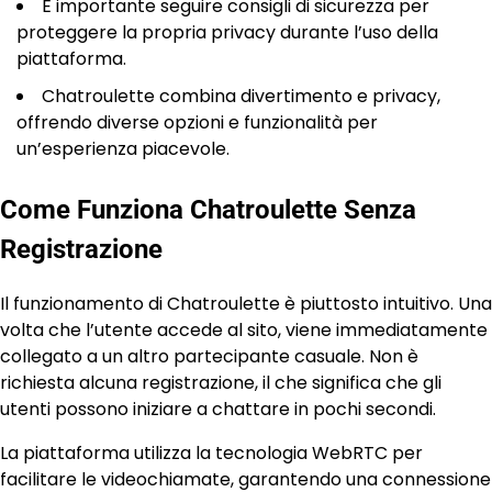
È importante seguire consigli di sicurezza per
proteggere la propria privacy durante l’uso della
piattaforma.
Chatroulette combina divertimento e privacy,
offrendo diverse opzioni e funzionalità per
un’esperienza piacevole.
Come Funziona Chatroulette Senza
Registrazione
Il funzionamento di Chatroulette è piuttosto intuitivo. Una
volta che l’utente accede al sito, viene immediatamente
collegato a un altro partecipante casuale. Non è
richiesta alcuna registrazione, il che significa che gli
utenti possono iniziare a chattare in pochi secondi.
La piattaforma utilizza la tecnologia WebRTC per
facilitare le videochiamate, garantendo una connessione