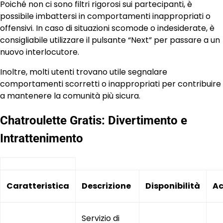
Poiché non ci sono filtri rigorosi sui partecipanti, è
possibile imbattersi in comportamenti inappropriati o
offensivi. In caso di situazioni scomode o indesiderate, è
consigliabile utilizzare il pulsante “Next” per passare a un
nuovo interlocutore.
Inoltre, molti utenti trovano utile segnalare
comportamenti scorretti o inappropriati per contribuire
a mantenere la comunità più sicura.
Chatroulette Gratis: Divertimento e
Intrattenimento
Caratteristica
Descrizione
Disponibilità
Ac
Servizio di