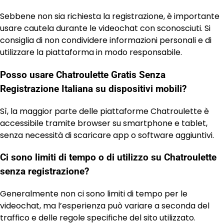
Sebbene non sia richiesta la registrazione, è importante
usare cautela durante le videochat con sconosciuti. Si
consiglia di non condividere informazioni personali e di
utilizzare la piattaforma in modo responsabile.
Posso usare Chatroulette Gratis Senza
Registrazione Italiana su dispositivi mobili?
Sì, la maggior parte delle piattaforme Chatroulette è
accessibile tramite browser su smartphone e tablet,
senza necessità di scaricare app o software aggiuntivi.
Ci sono limiti di tempo o di utilizzo su Chatroulette
senza registrazione?
Generalmente non ci sono limiti di tempo per le
videochat, ma l’esperienza può variare a seconda del
traffico e delle regole specifiche del sito utilizzato.