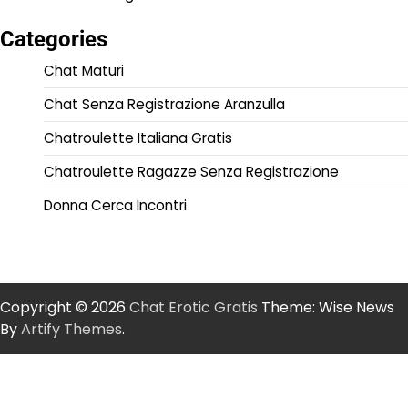
Categories
Chat Maturi
Chat Senza Registrazione Aranzulla
Chatroulette Italiana Gratis
Chatroulette Ragazze Senza Registrazione
Donna Cerca Incontri
Copyright © 2026
Chat Erotic Gratis
Theme: Wise News
By
Artify Themes
.