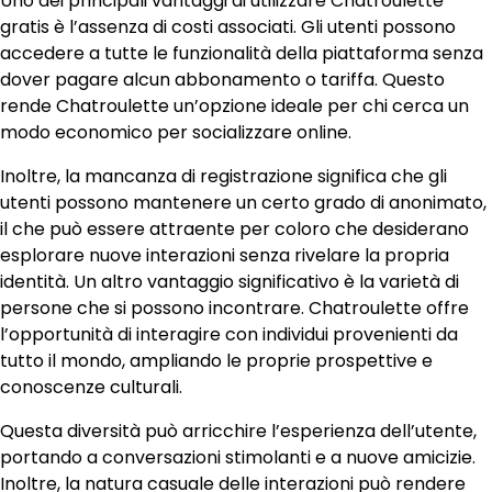
Uno dei principali vantaggi di utilizzare Chatroulette
gratis è l’assenza di costi associati. Gli utenti possono
accedere a tutte le funzionalità della piattaforma senza
dover pagare alcun abbonamento o tariffa. Questo
rende Chatroulette un’opzione ideale per chi cerca un
modo economico per socializzare online.
Inoltre, la mancanza di registrazione significa che gli
utenti possono mantenere un certo grado di anonimato,
il che può essere attraente per coloro che desiderano
esplorare nuove interazioni senza rivelare la propria
identità. Un altro vantaggio significativo è la varietà di
persone che si possono incontrare. Chatroulette offre
l’opportunità di interagire con individui provenienti da
tutto il mondo, ampliando le proprie prospettive e
conoscenze culturali.
Questa diversità può arricchire l’esperienza dell’utente,
portando a conversazioni stimolanti e a nuove amicizie.
Inoltre, la natura casuale delle interazioni può rendere