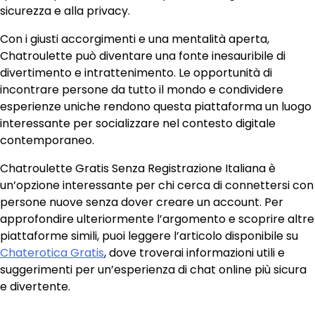
sicurezza e alla privacy.
Con i giusti accorgimenti e una mentalità aperta,
Chatroulette può diventare una fonte inesauribile di
divertimento e intrattenimento. Le opportunità di
incontrare persone da tutto il mondo e condividere
esperienze uniche rendono questa piattaforma un luogo
interessante per socializzare nel contesto digitale
contemporaneo.
Chatroulette Gratis Senza Registrazione Italiana è
un’opzione interessante per chi cerca di connettersi con
persone nuove senza dover creare un account. Per
approfondire ulteriormente l’argomento e scoprire altre
piattaforme simili, puoi leggere l’articolo disponibile su
Chaterotica Gratis
, dove troverai informazioni utili e
suggerimenti per un’esperienza di chat online più sicura
e divertente.