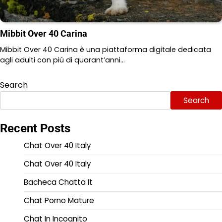
Mibbit Over 40 Carina
Mibbit Over 40 Carina è una piattaforma digitale dedicata
agli adulti con più di quarant’anni…
Search
Search
Recent Posts
Chat Over 40 Italy
Chat Over 40 Italy
Bacheca Chatta It
Chat Porno Mature
Chat In Incognito