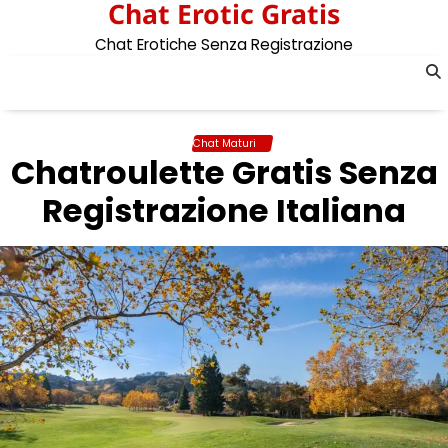
Chat Erotic Gratis
Skip
to
Chat Erotiche Senza Registrazione
content
Chat Maturi
Chatroulette Gratis Senza
Registrazione Italiana