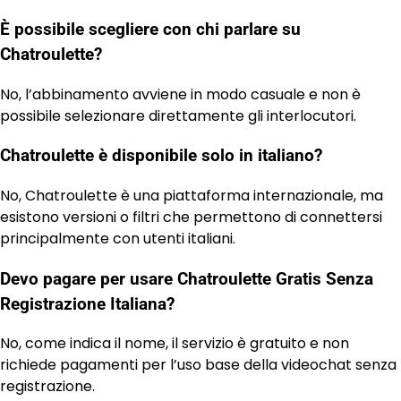
È possibile scegliere con chi parlare su
Chatroulette?
No, l’abbinamento avviene in modo casuale e non è
possibile selezionare direttamente gli interlocutori.
Chatroulette è disponibile solo in italiano?
No, Chatroulette è una piattaforma internazionale, ma
esistono versioni o filtri che permettono di connettersi
principalmente con utenti italiani.
Devo pagare per usare Chatroulette Gratis Senza
Registrazione Italiana?
No, come indica il nome, il servizio è gratuito e non
richiede pagamenti per l’uso base della videochat senza
registrazione.