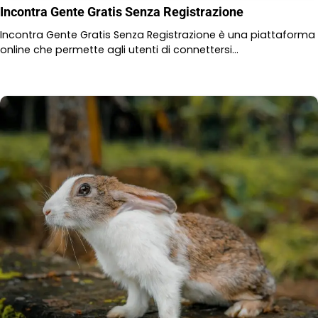
Incontra Gente Gratis Senza Registrazione
Incontra Gente Gratis Senza Registrazione è una piattaforma
online che permette agli utenti di connettersi…