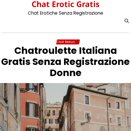
Chat Erotic Gratis
Skip
to
Chat Erotiche Senza Registrazione
content
Chat Maturi
Chatroulette Italiana
Gratis Senza Registrazione
Donne