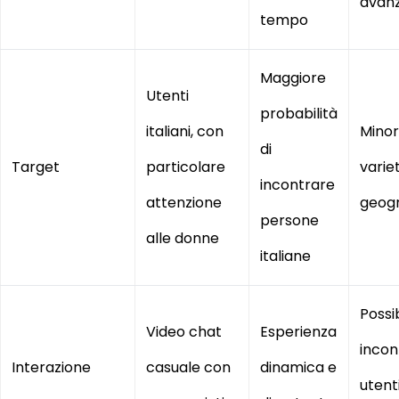
avan
tempo
Maggiore
Utenti
probabilità
italiani, con
Minor
di
Target
particolare
varie
incontrare
attenzione
geogr
persone
alle donne
italiane
Possib
Video chat
Esperienza
incon
Interazione
casuale con
dinamica e
utent