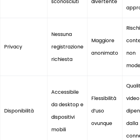
sconosciuti
divertente
appro
Rischi
Nessuna
Maggiore
conte
Privacy
registrazione
anonimato
non
richiesta
mode
Quali
Accessibile
Flessibilità
video
da desktop e
Disponibilità
d’uso
dipe
dispositivi
ovunque
dalla
mobili
conn