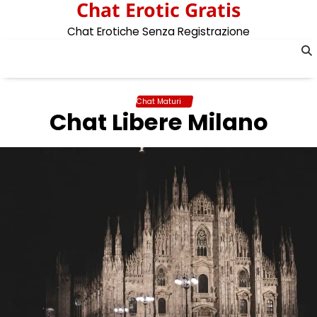
Chat Erotic Gratis
Skip
to
Chat Erotiche Senza Registrazione
content
Chat Maturi
Chat Libere Milano