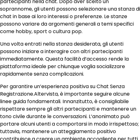
partecipanti nella chat. Dopo aver scelto un
soprannome, gli utenti possono selezionare una stanza di
chat in base ai loro interessi o preferenze. Le stanze
possono variare da argomenti generali a temi specifici
come hobby, sport o cultura pop.
Una volta entrati nella stanza desiderata, gli utenti
possono iniziare a interagire con altri partecipanti
immediatamente. Questa facilità d’accesso rende la
piattaforma ideale per chiunque voglia socializzare
rapidamente senza complicazioni.
Per garantire un’esperienza positiva su Chat Senza
Registrazione.Altervista, è importante seguire alcune
linee guida fondamentali. Innanzitutto, è consigliabile
rispettare sempre gli altri partecipanti e mantenere un
tono civile durante le conversazioni. L’anonimato può
portare alcuni utenti a comportarsi in modo irrispettoso;
tuttavia, mantenere un atteggiamento positivo
contribuisce a creare un ambiente accogliente per tutti.