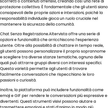
scorretti o contenuti offensivi, creando così una rete di
protezione collettiva. È fondamentale che gli utenti siano
consapevoli delle proprie azioni e interazioni, poiché la
responsabilità individuale gioca un ruolo cruciale nel
mantenere la sicurezza della comunità.
Chat Senza Registrazione.Altervista offre una serie di
opzioni e funzionalità che arricchiscono l’esperienza
utente. Oltre alla possibilità di chattare in tempo reale,
gli utenti possono personalizzare il proprio soprannome
e scegliere tra diverse stanze tematiche, ognuna delle
quali può attrarre gruppi diversi con interessi specifici.
Questa varietà permette agli utenti di trovare
facilmente conversazioni che rispecchiano le loro
passioni o curiosità.
Inoltre, la piattaforma può includere funzionalità come
emoji e GIF per rendere le conversazioni più espressive e
divertenti. Questi strumenti visivi possono aiutare a
trasmettere emozioni e stati d’animo in modo più