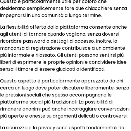
Questo è particolarmente utile per coloro che
desiderano semplicemente fare due chiacchiere senza
impegnarsi in una comunità a lungo termine.
La flessibilità offerta dalla piattaforma consente anche
agli utenti di tornare quando vogliono, senza doversi
ricordare password o dettagli di accesso. Inoltre, la
mancanza di registrazione contribuisce a un ambiente
più informale e rilassato. Gli utenti possono sentirsi più
liberi di esprimere le proprie opinioni e condividere idee
senza il timore di essere giudicati o identificati.
Questo aspetto è particolarmente apprezzato da chi
cerca un luogo dove poter discutere liberamente, senza
le pressioni sociali che spesso accompagnano le
piattaforme social più tradizionali. La possibilità di
rimanere anonimi può anche incoraggiare conversazioni
più aperte e oneste su argomenti delicati o controversi.
La sicurezza e la privacy sono aspetti fondamentali da