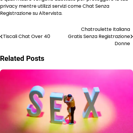
privacy mentre utilizzi servizi come Chat Senza
Registrazione su Altervista.
Chatroulette Italiana
Post
Tiscali Chat Over 40
Gratis Senza Registrazione
navigation
Donne
Related Posts