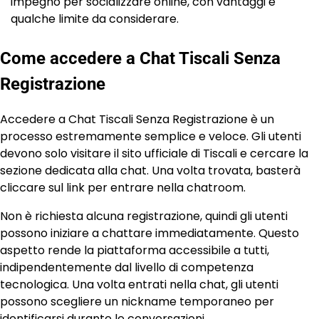
impegno per socializzare online, con vantaggi e
qualche limite da considerare.
Come accedere a Chat Tiscali Senza
Registrazione
Accedere a Chat Tiscali Senza Registrazione è un
processo estremamente semplice e veloce. Gli utenti
devono solo visitare il sito ufficiale di Tiscali e cercare la
sezione dedicata alla chat. Una volta trovata, basterà
cliccare sul link per entrare nella chatroom.
Non è richiesta alcuna registrazione, quindi gli utenti
possono iniziare a chattare immediatamente. Questo
aspetto rende la piattaforma accessibile a tutti,
indipendentemente dal livello di competenza
tecnologica. Una volta entrati nella chat, gli utenti
possono scegliere un nickname temporaneo per
identificarsi durante le conversazioni.