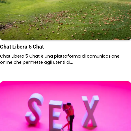
Chat Libera 5 Chat
Chat Libera 5 Chat è una piattaforma di comunicazione
online che permette agli utenti di…