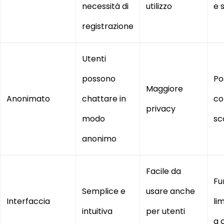
necessità di
utilizzo
e 
registrazione
Utenti
possono
Po
Maggiore
Anonimato
chattare in
co
privacy
modo
sc
anonimo
Facile da
Fu
Semplice e
usare anche
Interfaccia
li
intuitiva
per utenti
a 