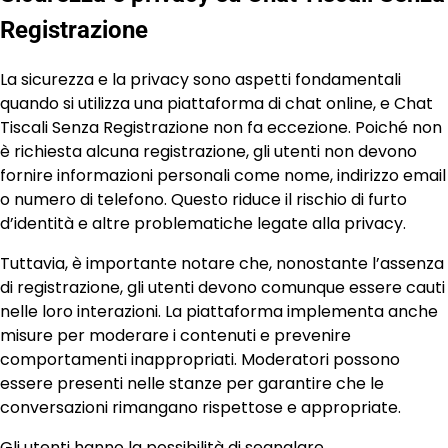
Registrazione
La sicurezza e la privacy sono aspetti fondamentali
quando si utilizza una piattaforma di chat online, e Chat
Tiscali Senza Registrazione non fa eccezione. Poiché non
è richiesta alcuna registrazione, gli utenti non devono
fornire informazioni personali come nome, indirizzo email
o numero di telefono. Questo riduce il rischio di furto
d’identità e altre problematiche legate alla privacy.
Tuttavia, è importante notare che, nonostante l’assenza
di registrazione, gli utenti devono comunque essere cauti
nelle loro interazioni. La piattaforma implementa anche
misure per moderare i contenuti e prevenire
comportamenti inappropriati. Moderatori possono
essere presenti nelle stanze per garantire che le
conversazioni rimangano rispettose e appropriate.
Gli utenti hanno la possibilità di segnalare