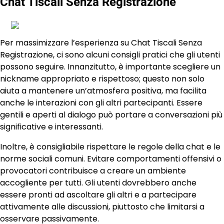
Chat Tiscali Senza Registrazione
Per massimizzare l’esperienza su Chat Tiscali Senza
Registrazione, ci sono alcuni consigli pratici che gli utenti
possono seguire. Innanzitutto, è importante scegliere un
nickname appropriato e rispettoso; questo non solo
aiuta a mantenere un’atmosfera positiva, ma facilita
anche le interazioni con gli altri partecipanti. Essere
gentili e aperti al dialogo può portare a conversazioni più
significative e interessanti.
Inoltre, è consigliabile rispettare le regole della chat e le
norme sociali comuni. Evitare comportamenti offensivi o
provocatori contribuisce a creare un ambiente
accogliente per tutti. Gli utenti dovrebbero anche
essere pronti ad ascoltare gli altri e a partecipare
attivamente alle discussioni, piuttosto che limitarsi a
osservare passivamente.