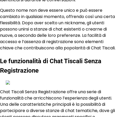
Questo nome non deve essere unico e può essere
cambiato in qualsiasi momento, offrendo così una certa
flessibilità. Dopo aver scelto un nickname, gli utenti
possono unirsi a stanze di chat esistenti o crearne di
nuove, a seconda delle loro preferenze. La facilità di
accesso e l’assenza di registrazione sono elementi
chiave che contribuiscono alla popolarità di Chat Tiscali.
Le funzionalità di Chat Tiscali Senza
Registrazione
Chat Tiscali Senza Registrazione offre una serie di
funzionalità che arricchiscono l’esperienza degli utenti.
Una delle caratteristiche principali è la possibilità di
partecipare a diverse stanze di chat tematiche, dove gli
utenti possono discutere argomenti specifici o