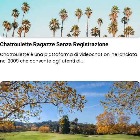
Chatroulette Ragazze Senza Registrazione
Chatroulette è una piattaforma di videochat online lanciata
nel 2009 che consente agli utenti di…