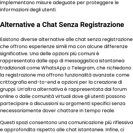
implementano misure adeguate per proteggere le
informazioni degli utenti.
Alternative a Chat Senza Registrazione
Esistono diverse alternative alle chat senza registrazione
che offrono esperienze simili ma con alcune differenze
significative. Una delle opzioni più comuni è
rappresentata dalle app di messaggistica istantanea
tradizionali come WhatsApp o Telegram, che richiedono
la registrazione ma offrono funzionalità avanzate come
crittografia end-to-end e opzioni per la creazione di
gruppi. Un’altra alternativa è rappresentata dai forum
online o dalle comunità virtuali dove gli utenti possono
partecipare a discussioni su argomenti specifici senza
necessariamente dover chattare in tempo reale.
Questi spazi consentono una comunicazione più riflessiva
e approfondita rispetto alle chat istantanee. Infine, ci