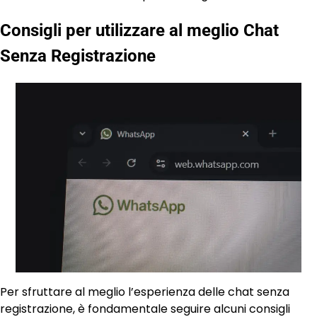
Consigli per utilizzare al meglio Chat
Senza Registrazione
Per sfruttare al meglio l’esperienza delle chat senza
registrazione, è fondamentale seguire alcuni consigli