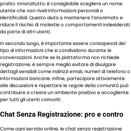
pratici. Innanzitutto, è consigliabile scegliere un nome
utente che non riveli informazioni personali o
identificabili. Questo aiuta a mantenere l’anonimato e
riduce il rischio di molestie o comportamenti indesiderati
da parte di altri utenti.
In secondo luogo, è importante essere consapevoli del
tipo di informazioni che si condividono durante le
conversazioni. Anche se la piattaforma non richiede
registrazione, è sempre meglio evitare di divulgare
dettagli sensibili come indirizzi email, numeri di telefono o
informazioni bancarie. Infine, partecipare attivamente
alle discussioni e rispettare le regole della comunità può
contribuire a creare un ambiente positivo e accogliente
per tutti gli utenti coinvolti.
Chat Senza Registrazione: pro e contro
Come ogni servizio online, le chat senza registrazione