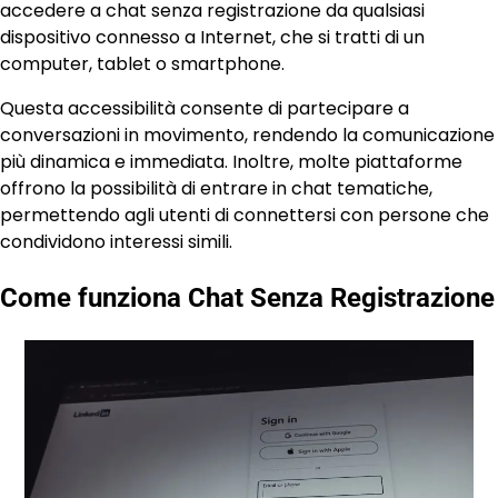
accedere a chat senza registrazione da qualsiasi
dispositivo connesso a Internet, che si tratti di un
computer, tablet o smartphone.
Questa accessibilità consente di partecipare a
conversazioni in movimento, rendendo la comunicazione
più dinamica e immediata. Inoltre, molte piattaforme
offrono la possibilità di entrare in chat tematiche,
permettendo agli utenti di connettersi con persone che
condividono interessi simili.
Come funziona Chat Senza Registrazione