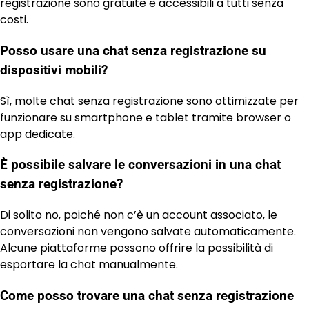
registrazione sono gratuite e accessibili a tutti senza
costi.
Posso usare una chat senza registrazione su
dispositivi mobili?
Sì, molte chat senza registrazione sono ottimizzate per
funzionare su smartphone e tablet tramite browser o
app dedicate.
È possibile salvare le conversazioni in una chat
senza registrazione?
Di solito no, poiché non c’è un account associato, le
conversazioni non vengono salvate automaticamente.
Alcune piattaforme possono offrire la possibilità di
esportare la chat manualmente.
Come posso trovare una chat senza registrazione