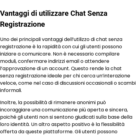
Vantaggi di utilizzare Chat Senza
Registrazione
Uno dei principali vantaggi dell’utilizzo di chat senza
registrazione è la rapidità con cui gli utenti possono
iniziare a comunicare. Non è necessario compilare
moduli, confermare indirizzi email o attendere
l’approvazione di un account. Questo rende la chat
senza registrazione ideale per chi cerca un’interazione
veloce, come nel caso di discussioni occasionali o scambi
informali.
Inoltre, la possibilità di rimanere anonimi può
incoraggiare una comunicazione più aperta e sincera,
poiché gli utenti non si sentono giudicati sulla base della
loro identità. Un altro aspetto positivo è la flessibilità
offerta da queste piattaforme. Gli utenti possono