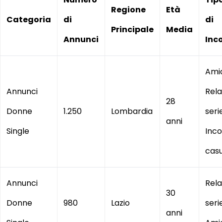
Regione
Età
Categoria
di
di
Principale
Media
Annunci
Inco
Amic
Annunci
Rela
28
Donne
1.250
Lombardia
seri
anni
Single
Inco
casu
Annunci
Rela
30
Donne
980
Lazio
seri
anni