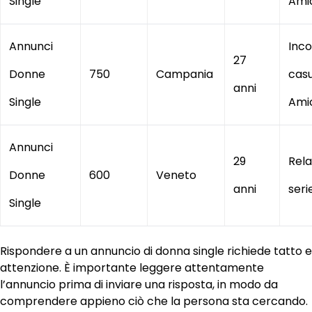
Single
Amic
Annunci
Inco
27
Donne
750
Campania
casu
anni
Single
Amic
Annunci
29
Rela
Donne
600
Veneto
anni
seri
Single
Rispondere a un annuncio di donna single richiede tatto e
attenzione. È importante leggere attentamente
l’annuncio prima di inviare una risposta, in modo da
comprendere appieno ciò che la persona sta cercando.