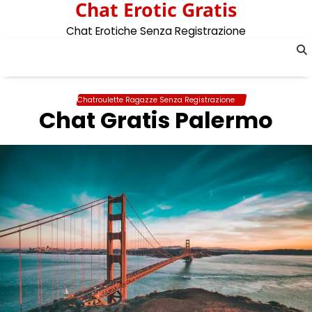
Chat Erotic Gratis
Skip
to
Chat Erotiche Senza Registrazione
content
Chatroulette Ragazze Senza Registrazione
Chat Gratis Palermo