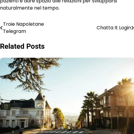
pazienti e dare spazio alle relazioni per svilupparsi
naturalmente nel tempo.
Troie Napoletane
Post
Chatta It Login
Telegram
navigation
Related Posts