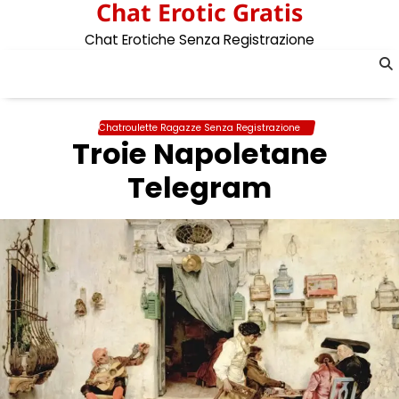
Chat Erotic Gratis
Skip
to
Chat Erotiche Senza Registrazione
content
Chatroulette Ragazze Senza Registrazione
Troie Napoletane
Telegram