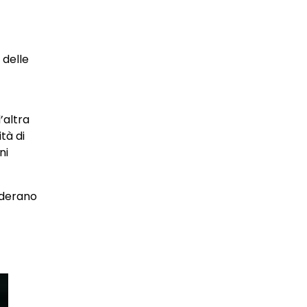
 delle
’altra
tà di
ni
iderano