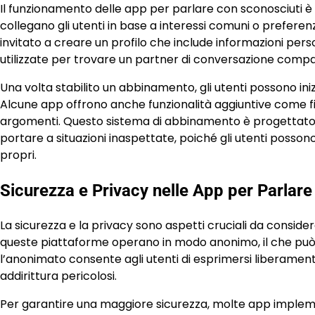
Il funzionamento delle app per parlare con sconosciuti
collegano gli utenti in base a interessi comuni o prefere
invitato a creare un profilo che include informazioni per
utilizzate per trovare un partner di conversazione compat
Una volta stabilito un abbinamento, gli utenti possono in
Alcune app offrono anche funzionalità aggiuntive come fil
argomenti. Questo sistema di abbinamento è progettato pe
portare a situazioni inaspettate, poiché gli utenti posso
propri.
Sicurezza e Privacy nelle App per Parlar
La sicurezza e la privacy sono aspetti cruciali da conside
queste piattaforme operano in modo anonimo, il che può 
l’anonimato consente agli utenti di esprimersi liberamen
addirittura pericolosi.
Per garantire una maggiore sicurezza, molte app implem