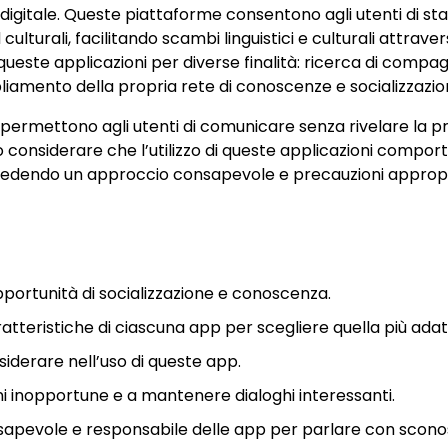
 digitale. Queste piattaforme consentono agli utenti di sta
lturali, facilitando scambi linguistici e culturali attraver
 queste applicazioni per diverse finalità: ricerca di compa
liamento della propria rete di conoscenze e socializzazio
permettono agli utenti di comunicare senza rivelare la p
rio considerare che l’utilizzo di queste applicazioni compor
richiedendo un approccio consapevole e precauzioni approp
portunità di socializzazione e conoscenza.
tteristiche di ciascuna app per scegliere quella più adat
siderare nell’uso di queste app.
ioni inopportune e a mantenere dialoghi interessanti.
apevole e responsabile delle app per parlare con sconos