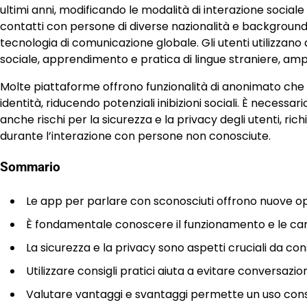
ultimi anni, modificando le modalità di interazione sociale
contatti con persone di diverse nazionalità e background cu
tecnologia di comunicazione globale. Gli utenti utilizzano
sociale, apprendimento e pratica di lingue straniere, amp
Molte piattaforme offrono funzionalità di anonimato che 
identità, riducendo potenziali inibizioni sociali. È necessa
anche rischi per la sicurezza e la privacy degli utenti, 
durante l’interazione con persone non conosciute.
Sommario
Le app per parlare con sconosciuti offrono nuove op
È fondamentale conoscere il funzionamento e le cara
La sicurezza e la privacy sono aspetti cruciali da con
Utilizzare consigli pratici aiuta a evitare conversaz
Valutare vantaggi e svantaggi permette un uso cons