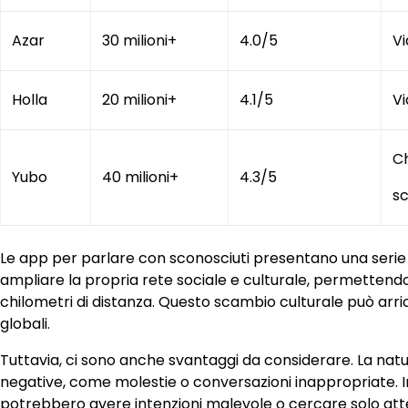
Azar
30 milioni+
4.0/5
Vi
Holla
20 milioni+
4.1/5
Vi
Ch
Yubo
40 milioni+
4.3/5
sc
Le app per parlare con sconosciuti presentano una serie di 
ampliare la propria rete sociale e culturale, permettendo
chilometri di distanza. Questo scambio culturale può arric
globali.
Tuttavia, ci sono anche svantaggi da considerare. La na
negative, come molestie o conversazioni inappropriate. Ino
potrebbero avere intenzioni malevole o cercare solo att