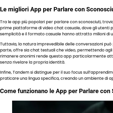
Le migliori App per Parlare con Sconosciu
Tra le app più popolari per parlare con sconosciuti, tr
prime piattaforme di video chat casuale, dove gli utenti 
semplicità e il formato casuale hanno attratto milioni di 
Tuttavia, la natura imprevedibile delle conversazioni può
parte, offre sia chat testuali che video, permettendo agli u
rimanere anonimi rende questa app particolarmente att
senza rivelare la propria identità.
Infine, Tandem si distingue per il suo focus sull’appren
praticare una lingua specifica, creando un ambiente di a
Come funzionano le App per Parlare con 