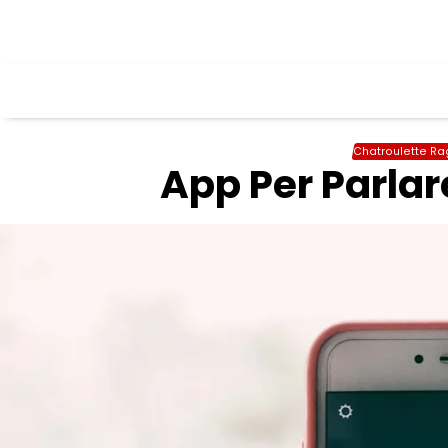
Skip
to
content
Chatroulette Ra
App Per Parlar