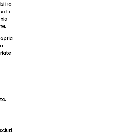
bilire
so la
gnia
ne.
ropria
ta
riate
ta.
ciuti.