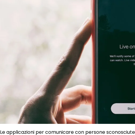
Le applicazioni per comunicare con persone sconosciute ha