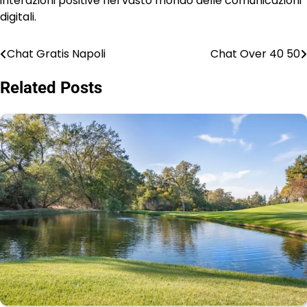
interazioni positive nel vasto mondo delle comunicazioni
digitali.
Chat Gratis Napoli
Chat Over 40 50
Post
navigation
Related Posts