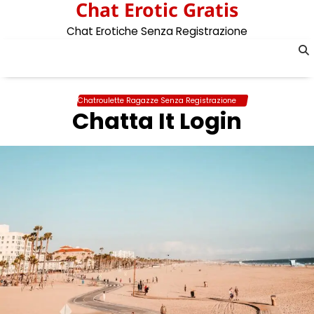
Chat Erotic Gratis
Skip
to
Chat Erotiche Senza Registrazione
content
Chatroulette Ragazze Senza Registrazione
Chatta It Login