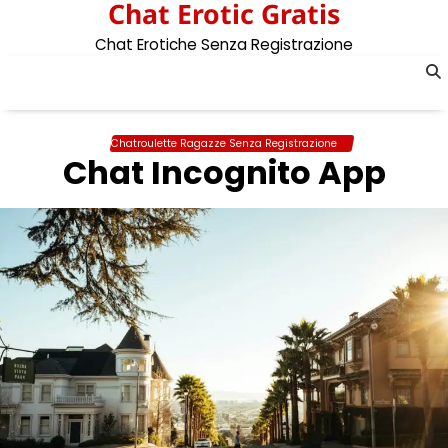
Chat Erotic Gratis
Skip
to
Chat Erotiche Senza Registrazione
content
Chatroulette Ragazze Senza Registrazione
Chat Incognito App