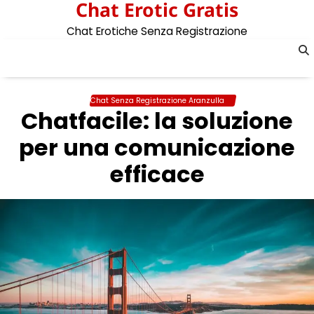
Chat Erotic Gratis
Skip
to
Chat Erotiche Senza Registrazione
content
Chat Senza Registrazione Aranzulla
Chatfacile: la soluzione
per una comunicazione
efficace