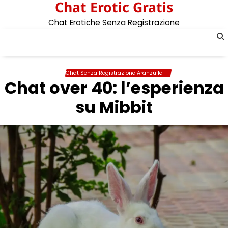
Chat Erotic Gratis
Skip
to
Chat Erotiche Senza Registrazione
content
Chat Senza Registrazione Aranzulla
Chat over 40: l’esperienza
su Mibbit