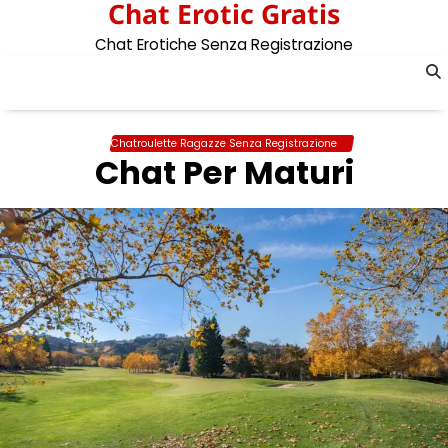
Chat Erotic Gratis
Skip
to
Chat Erotiche Senza Registrazione
content
Chatroulette Ragazze Senza Registrazione
Chat Per Maturi