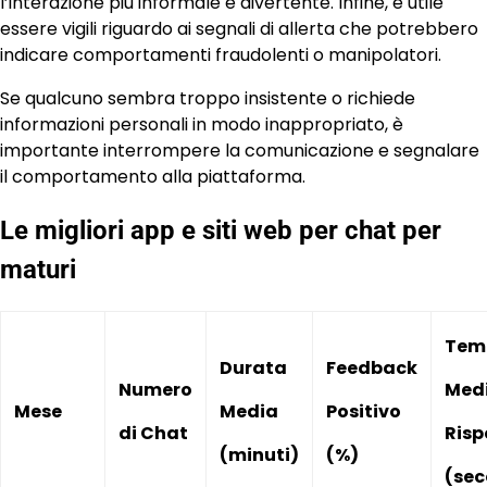
l’interazione più informale e divertente. Infine, è utile
essere vigili riguardo ai segnali di allerta che potrebbero
indicare comportamenti fraudolenti o manipolatori.
Se qualcuno sembra troppo insistente o richiede
informazioni personali in modo inappropriato, è
importante interrompere la comunicazione e segnalare
il comportamento alla piattaforma.
Le migliori app e siti web per chat per
maturi
Tem
Durata
Feedback
Numero
Medi
Mese
Media
Positivo
di Chat
Risp
(minuti)
(%)
(sec