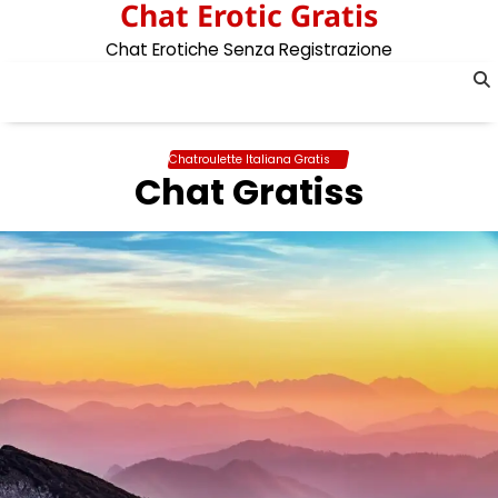
Chat Erotic Gratis
Skip
to
Chat Erotiche Senza Registrazione
content
Chatroulette Italiana Gratis
Chat Gratiss