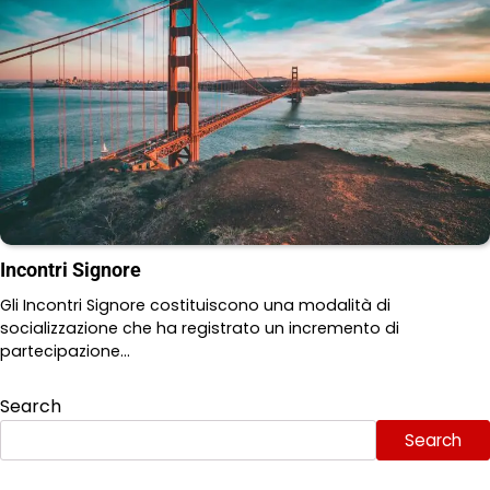
Incontri Signore
Gli Incontri Signore costituiscono una modalità di
socializzazione che ha registrato un incremento di
partecipazione…
Search
Search