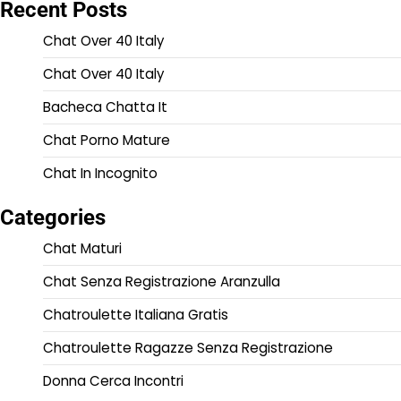
Recent Posts
Chat Over 40 Italy
Chat Over 40 Italy
Bacheca Chatta It
Chat Porno Mature
Chat In Incognito
Categories
Chat Maturi
Chat Senza Registrazione Aranzulla
Chatroulette Italiana Gratis
Chatroulette Ragazze Senza Registrazione
Donna Cerca Incontri