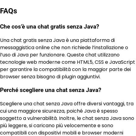
FAQs
Che cos’è una chat gratis senza Java?
Una chat gratis senza Java è una piattaforma di
messaggistica online che non richiede l’installazione o
l’uso di Java per funzionare. Queste chat utilizzano
tecnologie web moderne come HTML5, CSS e JavaScript
per garantire la compatibilità con la maggior parte dei
browser senza bisogno di plugin aggiuntivi.
Perché scegliere una chat senza Java?
Scegliere una chat senza Java offre diversi vantaggi, tra
cui una maggiore sicurezza, poiché Java è spesso
soggetto a vulnerabilità. Inoltre, le chat senza Java sono
più leggere, si caricano più velocemente e sono
compatibili con dispositivi mobili e browser moderni