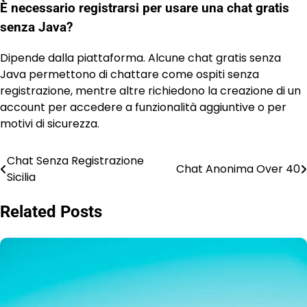
È necessario registrarsi per usare una chat gratis
senza Java?
Dipende dalla piattaforma. Alcune chat gratis senza
Java permettono di chattare come ospiti senza
registrazione, mentre altre richiedono la creazione di un
account per accedere a funzionalità aggiuntive o per
motivi di sicurezza.
Chat Senza Registrazione
Post
Chat Anonima Over 40
Sicilia
navigation
Related Posts