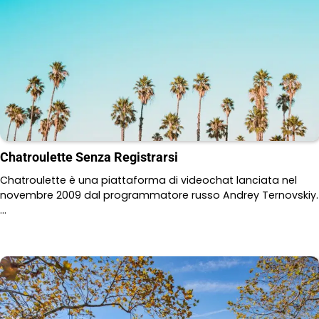
Chatroulette Senza Registrarsi
Chatroulette è una piattaforma di videochat lanciata nel
novembre 2009 dal programmatore russo Andrey Ternovskiy.
…