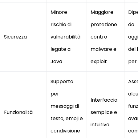
Minore
Maggiore
Dip
rischio di
protezione
da
Sicurezza
vulnerabilità
contro
agg
legate a
malware e
del
Java
exploit
per
Supporto
Ass
per
alc
Interfaccia
messaggi di
funz
Funzionalità
semplice e
testo, emoji e
ava
intuitiva
condivisione
com