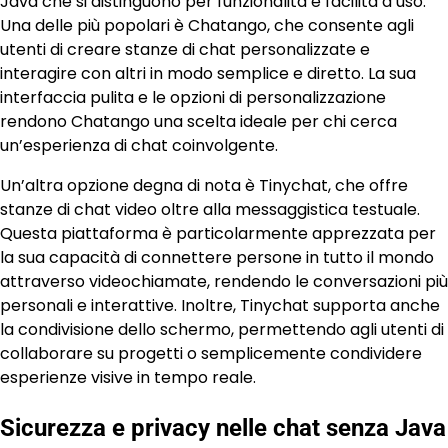
Java che si distinguono per funzionalità e facilità d’uso.
Una delle più popolari è Chatango, che consente agli
utenti di creare stanze di chat personalizzate e
interagire con altri in modo semplice e diretto. La sua
interfaccia pulita e le opzioni di personalizzazione
rendono Chatango una scelta ideale per chi cerca
un’esperienza di chat coinvolgente.
Un’altra opzione degna di nota è Tinychat, che offre
stanze di chat video oltre alla messaggistica testuale.
Questa piattaforma è particolarmente apprezzata per
la sua capacità di connettere persone in tutto il mondo
attraverso videochiamate, rendendo le conversazioni più
personali e interattive. Inoltre, Tinychat supporta anche
la condivisione dello schermo, permettendo agli utenti di
collaborare su progetti o semplicemente condividere
esperienze visive in tempo reale.
Sicurezza e privacy nelle chat senza Java