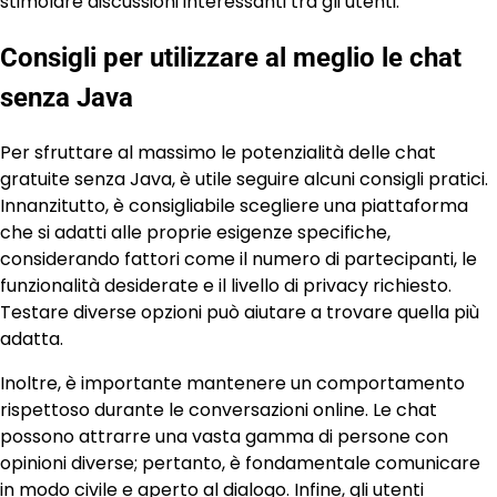
stimolare discussioni interessanti tra gli utenti.
Consigli per utilizzare al meglio le chat
senza Java
Per sfruttare al massimo le potenzialità delle chat
gratuite senza Java, è utile seguire alcuni consigli pratici.
Innanzitutto, è consigliabile scegliere una piattaforma
che si adatti alle proprie esigenze specifiche,
considerando fattori come il numero di partecipanti, le
funzionalità desiderate e il livello di privacy richiesto.
Testare diverse opzioni può aiutare a trovare quella più
adatta.
Inoltre, è importante mantenere un comportamento
rispettoso durante le conversazioni online. Le chat
possono attrarre una vasta gamma di persone con
opinioni diverse; pertanto, è fondamentale comunicare
in modo civile e aperto al dialogo. Infine, gli utenti