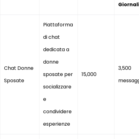
Giornal
Piattaforma
di chat
dedicata a
donne
Chat Donne
3,500
sposate per
15,000
Sposate
messagg
socializzare
e
condividere
esperienze