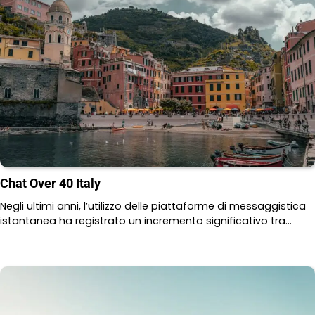
Chat Over 40 Italy
Negli ultimi anni, l’utilizzo delle piattaforme di messaggistica
istantanea ha registrato un incremento significativo tra…