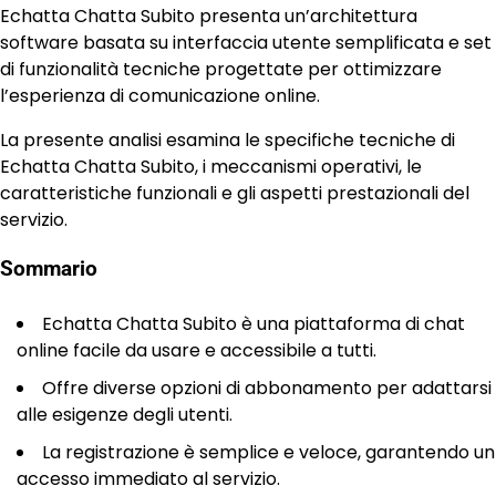
Echatta Chatta Subito presenta un’architettura
software basata su interfaccia utente semplificata e set
di funzionalità tecniche progettate per ottimizzare
l’esperienza di comunicazione online.
La presente analisi esamina le specifiche tecniche di
Echatta Chatta Subito, i meccanismi operativi, le
caratteristiche funzionali e gli aspetti prestazionali del
servizio.
Sommario
Echatta Chatta Subito è una piattaforma di chat
online facile da usare e accessibile a tutti.
Offre diverse opzioni di abbonamento per adattarsi
alle esigenze degli utenti.
La registrazione è semplice e veloce, garantendo un
accesso immediato al servizio.