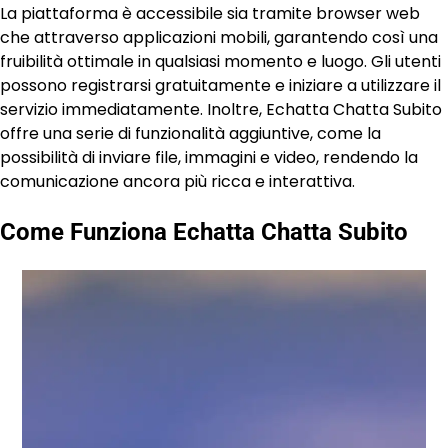
La piattaforma è accessibile sia tramite browser web
che attraverso applicazioni mobili, garantendo così una
fruibilità ottimale in qualsiasi momento e luogo. Gli utenti
possono registrarsi gratuitamente e iniziare a utilizzare il
servizio immediatamente. Inoltre, Echatta Chatta Subito
offre una serie di funzionalità aggiuntive, come la
possibilità di inviare file, immagini e video, rendendo la
comunicazione ancora più ricca e interattiva.
Come Funziona Echatta Chatta Subito