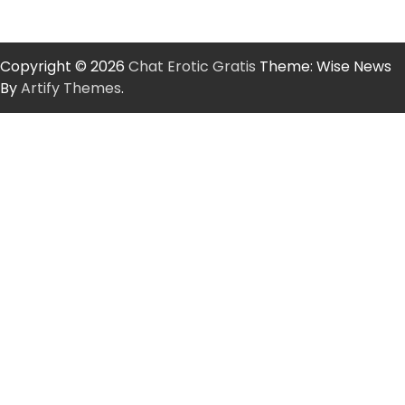
Copyright © 2026
Chat Erotic Gratis
Theme: Wise News
By
Artify Themes
.