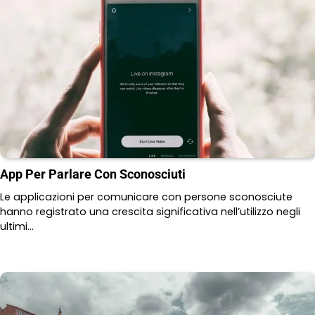
App Per Parlare Con Sconosciuti
Le applicazioni per comunicare con persone sconosciute
hanno registrato una crescita significativa nell’utilizzo negli
ultimi…