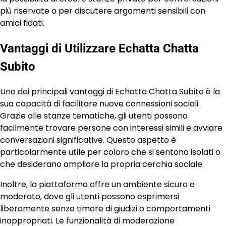
più riservate o per discutere argomenti sensibili con
amici fidati.
Vantaggi di Utilizzare Echatta Chatta
Subito
Uno dei principali vantaggi di Echatta Chatta Subito è la
sua capacità di facilitare nuove connessioni sociali.
Grazie alle stanze tematiche, gli utenti possono
facilmente trovare persone con interessi simili e avviare
conversazioni significative. Questo aspetto è
particolarmente utile per coloro che si sentono isolati o
che desiderano ampliare la propria cerchia sociale.
Inoltre, la piattaforma offre un ambiente sicuro e
moderato, dove gli utenti possono esprimersi
liberamente senza timore di giudizi o comportamenti
inappropriati. Le funzionalità di moderazione