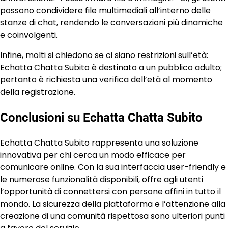
possono condividere file multimediali all’interno delle
stanze di chat, rendendo le conversazioni più dinamiche
e coinvolgenti.
Infine, molti si chiedono se ci siano restrizioni sull’età:
Echatta Chatta Subito è destinato a un pubblico adulto;
pertanto è richiesta una verifica dell’età al momento
della registrazione.
Conclusioni su Echatta Chatta Subito
Echatta Chatta Subito rappresenta una soluzione
innovativa per chi cerca un modo efficace per
comunicare online. Con la sua interfaccia user-friendly e
le numerose funzionalità disponibili, offre agli utenti
l’opportunità di connettersi con persone affini in tutto il
mondo. La sicurezza della piattaforma e l’attenzione alla
creazione di una comunità rispettosa sono ulteriori punti