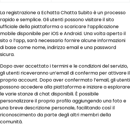
La registrazione a Echatta Chatta Subito è un processo
rapido e semplice. Gli utenti possono visitare il sito
ufficiale della piattaforma o scaricare l’applicazione
mobile disponibile per iOS e Android. Una volta aperto il
sito o l’app, sarà necessario fornire alcune informazioni
di base come nome, indirizzo email e una password
sicura.
Dopo aver accettato i termini e le condizioni del servizio,
gli utenti riceveranno un’email di conferma per attivare il
proprio account. Dopo aver confermato l’email, gli utenti
possono accedere alla piattaforma e iniziare a esplorare
le varie stanze di chat disponibili. È possibile
personalizzare il proprio profilo aggiungendo una foto e
una breve descrizione personale, facilitando così il
riconoscimento da parte degli altri membri della
comunità.