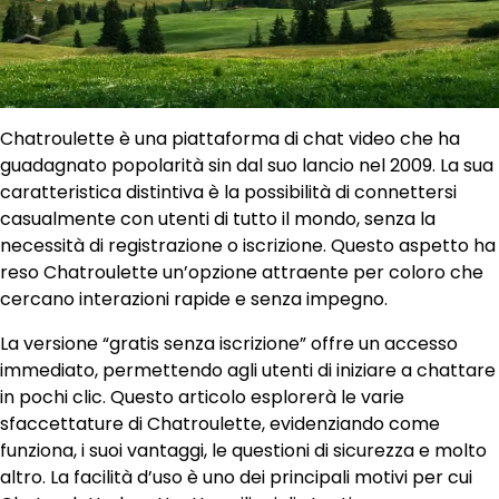
Chatroulette è una piattaforma di chat video che ha
guadagnato popolarità sin dal suo lancio nel 2009. La sua
caratteristica distintiva è la possibilità di connettersi
casualmente con utenti di tutto il mondo, senza la
necessità di registrazione o iscrizione. Questo aspetto ha
reso Chatroulette un’opzione attraente per coloro che
cercano interazioni rapide e senza impegno.
La versione “gratis senza iscrizione” offre un accesso
immediato, permettendo agli utenti di iniziare a chattare
in pochi clic. Questo articolo esplorerà le varie
sfaccettature di Chatroulette, evidenziando come
funziona, i suoi vantaggi, le questioni di sicurezza e molto
altro. La facilità d’uso è uno dei principali motivi per cui