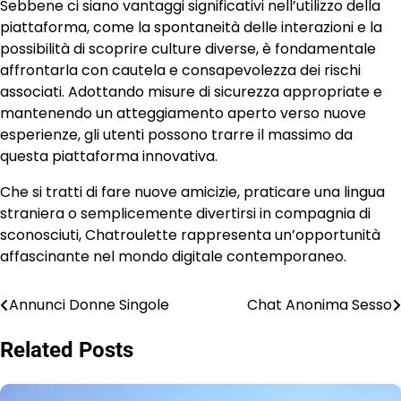
Sebbene ci siano vantaggi significativi nell’utilizzo della
piattaforma, come la spontaneità delle interazioni e la
possibilità di scoprire culture diverse, è fondamentale
affrontarla con cautela e consapevolezza dei rischi
associati. Adottando misure di sicurezza appropriate e
mantenendo un atteggiamento aperto verso nuove
esperienze, gli utenti possono trarre il massimo da
questa piattaforma innovativa.
Che si tratti di fare nuove amicizie, praticare una lingua
straniera o semplicemente divertirsi in compagnia di
sconosciuti, Chatroulette rappresenta un’opportunità
affascinante nel mondo digitale contemporaneo.
Annunci Donne Singole
Chat Anonima Sesso
Post
navigation
Related Posts