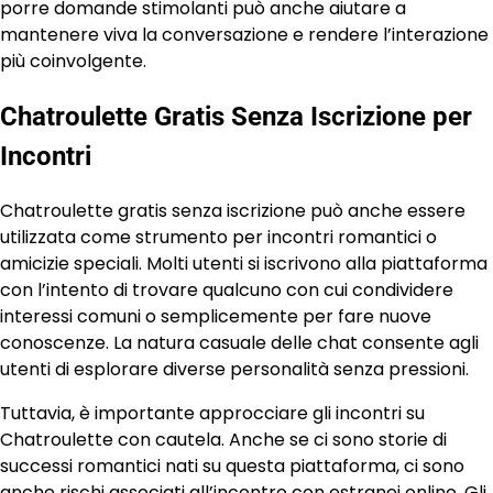
porre domande stimolanti può anche aiutare a
mantenere viva la conversazione e rendere l’interazione
più coinvolgente.
Chatroulette Gratis Senza Iscrizione per
Incontri
Chatroulette gratis senza iscrizione può anche essere
utilizzata come strumento per incontri romantici o
amicizie speciali. Molti utenti si iscrivono alla piattaforma
con l’intento di trovare qualcuno con cui condividere
interessi comuni o semplicemente per fare nuove
conoscenze. La natura casuale delle chat consente agli
utenti di esplorare diverse personalità senza pressioni.
Tuttavia, è importante approcciare gli incontri su
Chatroulette con cautela. Anche se ci sono storie di
successi romantici nati su questa piattaforma, ci sono
anche rischi associati all’incontro con estranei online. Gli