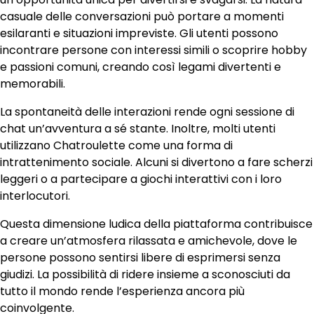
casuale delle conversazioni può portare a momenti
esilaranti e situazioni impreviste. Gli utenti possono
incontrare persone con interessi simili o scoprire hobby
e passioni comuni, creando così legami divertenti e
memorabili.
La spontaneità delle interazioni rende ogni sessione di
chat un’avventura a sé stante. Inoltre, molti utenti
utilizzano Chatroulette come una forma di
intrattenimento sociale. Alcuni si divertono a fare scherzi
leggeri o a partecipare a giochi interattivi con i loro
interlocutori.
Questa dimensione ludica della piattaforma contribuisce
a creare un’atmosfera rilassata e amichevole, dove le
persone possono sentirsi libere di esprimersi senza
giudizi. La possibilità di ridere insieme a sconosciuti da
tutto il mondo rende l’esperienza ancora più
coinvolgente.