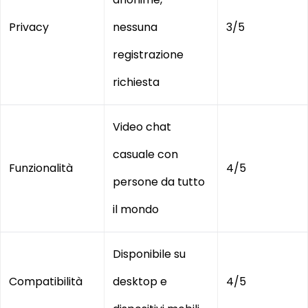
Privacy
nessuna
3/5
registrazione
richiesta
Video chat
casuale con
Funzionalità
4/5
persone da tutto
il mondo
Disponibile su
Compatibilità
desktop e
4/5