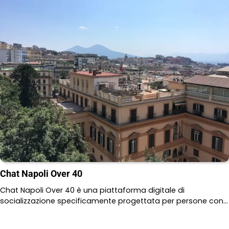
Chat Napoli Over 40
Chat Napoli Over 40 è una piattaforma digitale di
socializzazione specificamente progettata per persone con…