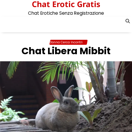
Chat Erotic Gratis
Skip
to
Chat Erotiche Senza Registrazione
content
Donna Cerca Incontri
Chat Libera Mibbit