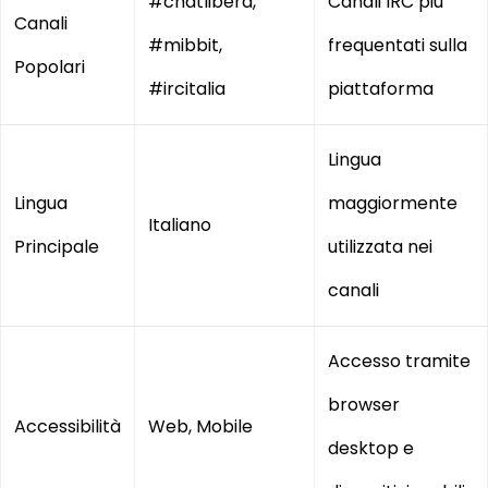
#chatlibera,
Canali IRC più
Canali
#mibbit,
frequentati sulla
Popolari
#ircitalia
piattaforma
Lingua
Lingua
maggiormente
Italiano
Principale
utilizzata nei
canali
Accesso tramite
browser
Accessibilità
Web, Mobile
desktop e