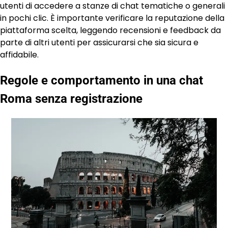
utenti di accedere a stanze di chat tematiche o generali
in pochi clic. È importante verificare la reputazione della
piattaforma scelta, leggendo recensioni e feedback da
parte di altri utenti per assicurarsi che sia sicura e
affidabile.
Regole e comportamento in una chat
Roma senza registrazione