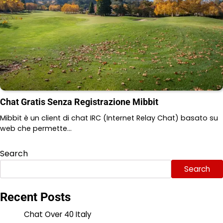
Chat Gratis Senza Registrazione Mibbit
Mibbit è un client di chat IRC (Internet Relay Chat) basato su
web che permette…
Search
Search
Recent Posts
Chat Over 40 Italy