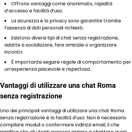
Offrono vantaggi come anonimato, rapidità
d’accesso e facilità d’uso.
La sicurezza e la privacy sono garantite tramite
l’assenza di dati personali richiesti.
Esistono diversi tipi di chat senza registrazione,
adatte a socializzare, fare amicizie o organizzare
incontri.
È importante seguire regole di comportamento per
un’esperienza piacevole e rispettosa.
Vantaggi di utilizzare una chat Roma
senza registrazione
Uno dei principali vantaggi di utilizzare una chat Roma
senza registrazione è la facilità d’uso. Non è necessario
compilare moduli o confermare indirizzi email, il che
significa che gli utenti possono iniziare a chattare quasi