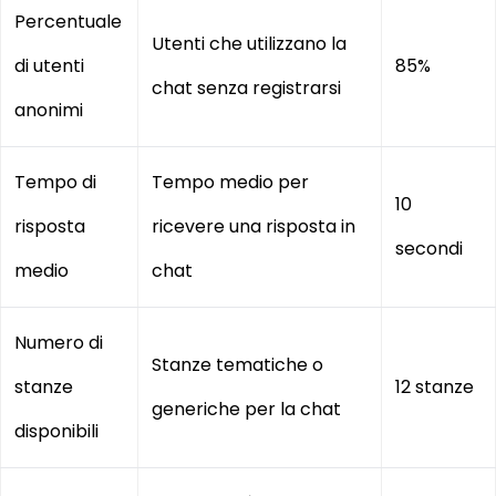
Percentuale
Utenti che utilizzano la
di utenti
85%
chat senza registrarsi
anonimi
Tempo di
Tempo medio per
10
risposta
ricevere una risposta in
secondi
medio
chat
Numero di
Stanze tematiche o
stanze
12 stanze
generiche per la chat
disponibili