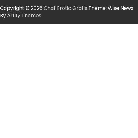
Copyright © 2026
Chat Erotic Gratis
Theme: Wise News
By
Artify Themes
.