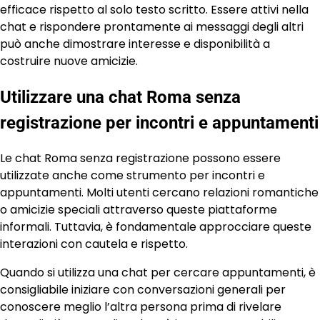
efficace rispetto al solo testo scritto. Essere attivi nella
chat e rispondere prontamente ai messaggi degli altri
può anche dimostrare interesse e disponibilità a
costruire nuove amicizie.
Utilizzare una chat Roma senza
registrazione per incontri e appuntamenti
Le chat Roma senza registrazione possono essere
utilizzate anche come strumento per incontri e
appuntamenti. Molti utenti cercano relazioni romantiche
o amicizie speciali attraverso queste piattaforme
informali. Tuttavia, è fondamentale approcciare queste
interazioni con cautela e rispetto.
Quando si utilizza una chat per cercare appuntamenti, è
consigliabile iniziare con conversazioni generali per
conoscere meglio l’altra persona prima di rivelare