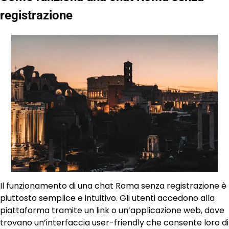
registrazione
Il funzionamento di una chat Roma senza registrazione è
piuttosto semplice e intuitivo. Gli utenti accedono alla
piattaforma tramite un link o un’applicazione web, dove
trovano un’interfaccia user-friendly che consente loro di