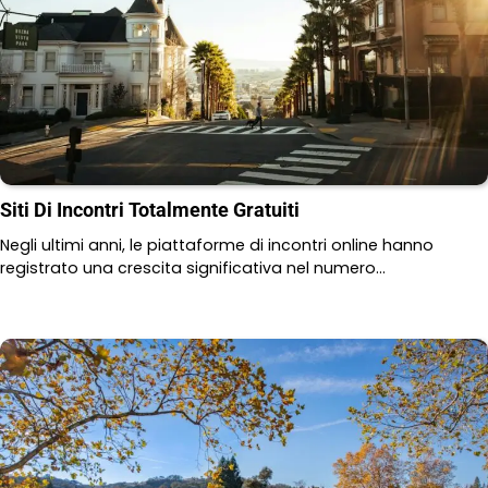
Siti Di Incontri Totalmente Gratuiti
Negli ultimi anni, le piattaforme di incontri online hanno
registrato una crescita significativa nel numero…