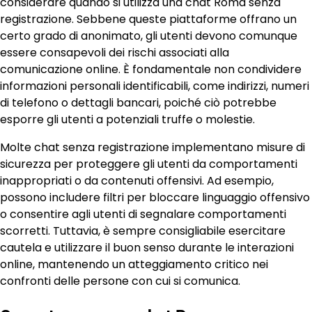
considerare quando si utilizza una chat Roma senza
registrazione. Sebbene queste piattaforme offrano un
certo grado di anonimato, gli utenti devono comunque
essere consapevoli dei rischi associati alla
comunicazione online. È fondamentale non condividere
informazioni personali identificabili, come indirizzi, numeri
di telefono o dettagli bancari, poiché ciò potrebbe
esporre gli utenti a potenziali truffe o molestie.
Molte chat senza registrazione implementano misure di
sicurezza per proteggere gli utenti da comportamenti
inappropriati o da contenuti offensivi. Ad esempio,
possono includere filtri per bloccare linguaggio offensivo
o consentire agli utenti di segnalare comportamenti
scorretti. Tuttavia, è sempre consigliabile esercitare
cautela e utilizzare il buon senso durante le interazioni
online, mantenendo un atteggiamento critico nei
confronti delle persone con cui si comunica.