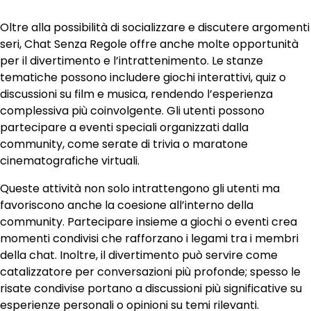
Oltre alla possibilità di socializzare e discutere argomenti
seri, Chat Senza Regole offre anche molte opportunità
per il divertimento e l’intrattenimento. Le stanze
tematiche possono includere giochi interattivi, quiz o
discussioni su film e musica, rendendo l’esperienza
complessiva più coinvolgente. Gli utenti possono
partecipare a eventi speciali organizzati dalla
community, come serate di trivia o maratone
cinematografiche virtuali.
Queste attività non solo intrattengono gli utenti ma
favoriscono anche la coesione all’interno della
community. Partecipare insieme a giochi o eventi crea
momenti condivisi che rafforzano i legami tra i membri
della chat. Inoltre, il divertimento può servire come
catalizzatore per conversazioni più profonde; spesso le
risate condivise portano a discussioni più significative su
esperienze personali o opinioni su temi rilevanti.