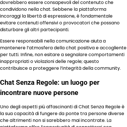
dovrebbero essere consapevoli del contenuto che
condividono nella chat. Sebbene la piattaforma
incoraggi la libertà di espressione, è fondamentale
evitare contenuti offensivi o provocatori che possano
disturbare gli altri partecipanti.
Essere responsabili nella comunicazione aiuta a
mantenere l’atmosfera della chat positiva e accogliente
per tutti. Infine, non esitare a segnalare comportamenti
inappropriati o violazioni delle regole; questo
contribuisce a proteggere l’integrità della community.
Chat Senza Regole: un luogo per
incontrare nuove persone
Uno degli aspetti più affascinanti di Chat Senza Regole è
la sua capacità di fungere da ponte tra persone diverse
che altrimenti non si sarebbero mai incontrate. La