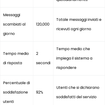
Messaggi
Totale messaggi inviati e
scambiati al
120,000
ricevuti ogni giorno
giorno
Tempo medio che
Tempo medio
2
impiega il sistema a
di risposta
secondi
rispondere
Percentuale di
Utenti che si dichiarano
soddisfazione
92%
soddisfatti del servizio
utenti