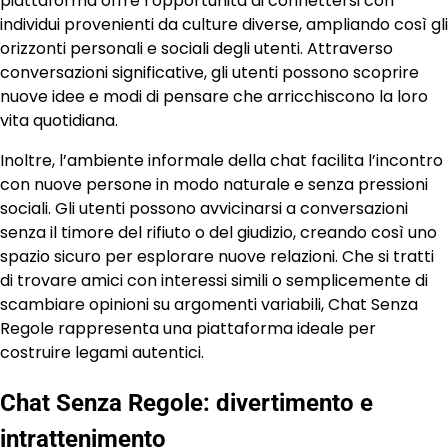
piattaforma offre l’opportunità di connettersi con
individui provenienti da culture diverse, ampliando così gli
orizzonti personali e sociali degli utenti. Attraverso
conversazioni significative, gli utenti possono scoprire
nuove idee e modi di pensare che arricchiscono la loro
vita quotidiana.
Inoltre, l’ambiente informale della chat facilita l’incontro
con nuove persone in modo naturale e senza pressioni
sociali. Gli utenti possono avvicinarsi a conversazioni
senza il timore del rifiuto o del giudizio, creando così uno
spazio sicuro per esplorare nuove relazioni. Che si tratti
di trovare amici con interessi simili o semplicemente di
scambiare opinioni su argomenti variabili, Chat Senza
Regole rappresenta una piattaforma ideale per
costruire legami autentici.
Chat Senza Regole: divertimento e
intrattenimento