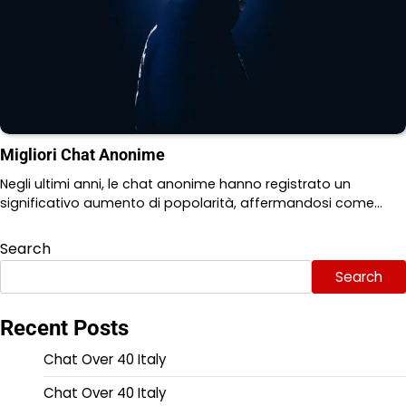
Migliori Chat Anonime
Negli ultimi anni, le chat anonime hanno registrato un
significativo aumento di popolarità, affermandosi come…
Search
Search
Recent Posts
Chat Over 40 Italy
Chat Over 40 Italy