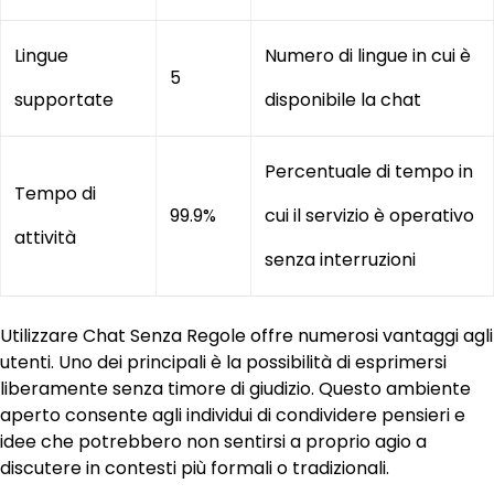
Lingue
Numero di lingue in cui è
5
supportate
disponibile la chat
Percentuale di tempo in
Tempo di
99.9%
cui il servizio è operativo
attività
senza interruzioni
Utilizzare Chat Senza Regole offre numerosi vantaggi agli
utenti. Uno dei principali è la possibilità di esprimersi
liberamente senza timore di giudizio. Questo ambiente
aperto consente agli individui di condividere pensieri e
idee che potrebbero non sentirsi a proprio agio a
discutere in contesti più formali o tradizionali.