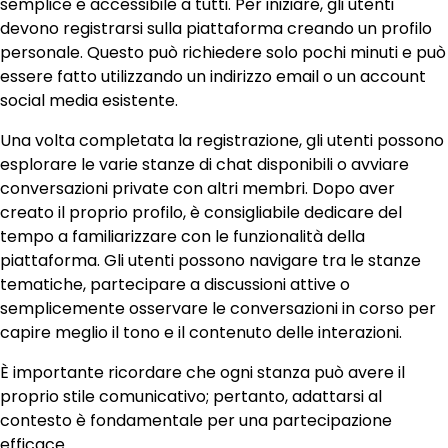
semplice e accessibile a tutti. Per iniziare, gli utenti
devono registrarsi sulla piattaforma creando un profilo
personale. Questo può richiedere solo pochi minuti e può
essere fatto utilizzando un indirizzo email o un account
social media esistente.
Una volta completata la registrazione, gli utenti possono
esplorare le varie stanze di chat disponibili o avviare
conversazioni private con altri membri. Dopo aver
creato il proprio profilo, è consigliabile dedicare del
tempo a familiarizzare con le funzionalità della
piattaforma. Gli utenti possono navigare tra le stanze
tematiche, partecipare a discussioni attive o
semplicemente osservare le conversazioni in corso per
capire meglio il tono e il contenuto delle interazioni.
È importante ricordare che ogni stanza può avere il
proprio stile comunicativo; pertanto, adattarsi al
contesto è fondamentale per una partecipazione
efficace.