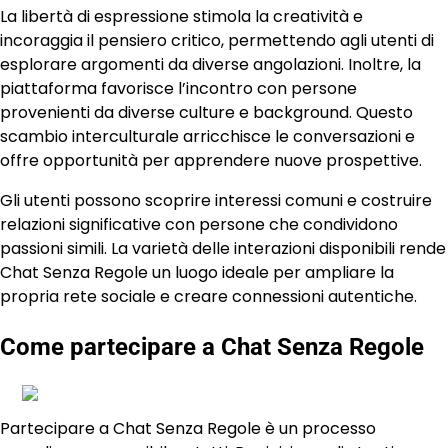
La libertà di espressione stimola la creatività e
incoraggia il pensiero critico, permettendo agli utenti di
esplorare argomenti da diverse angolazioni. Inoltre, la
piattaforma favorisce l’incontro con persone
provenienti da diverse culture e background. Questo
scambio interculturale arricchisce le conversazioni e
offre opportunità per apprendere nuove prospettive.
Gli utenti possono scoprire interessi comuni e costruire
relazioni significative con persone che condividono
passioni simili. La varietà delle interazioni disponibili rende
Chat Senza Regole un luogo ideale per ampliare la
propria rete sociale e creare connessioni autentiche.
Come partecipare a Chat Senza Regole
Partecipare a Chat Senza Regole è un processo