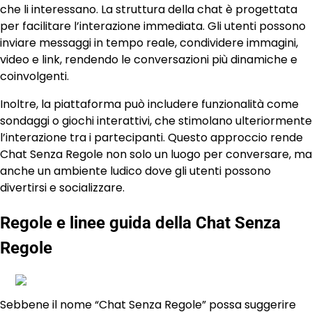
che li interessano. La struttura della chat è progettata
per facilitare l’interazione immediata. Gli utenti possono
inviare messaggi in tempo reale, condividere immagini,
video e link, rendendo le conversazioni più dinamiche e
coinvolgenti.
Inoltre, la piattaforma può includere funzionalità come
sondaggi o giochi interattivi, che stimolano ulteriormente
l’interazione tra i partecipanti. Questo approccio rende
Chat Senza Regole non solo un luogo per conversare, ma
anche un ambiente ludico dove gli utenti possono
divertirsi e socializzare.
Regole e linee guida della Chat Senza
Regole
Sebbene il nome “Chat Senza Regole” possa suggerire