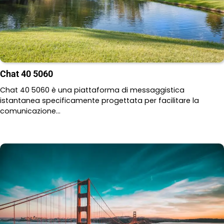
Chat 40 5060
Chat 40 5060 è una piattaforma di messaggistica
istantanea specificamente progettata per facilitare la
comunicazione…