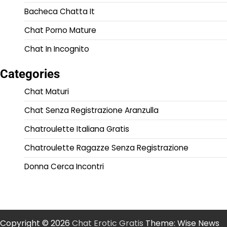
Bacheca Chatta It
Chat Porno Mature
Chat In Incognito
Categories
Chat Maturi
Chat Senza Registrazione Aranzulla
Chatroulette Italiana Gratis
Chatroulette Ragazze Senza Registrazione
Donna Cerca Incontri
Copyright © 2026
Chat Erotic Gratis
Theme: Wise News