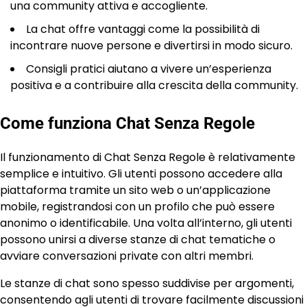
una community attiva e accogliente.
La chat offre vantaggi come la possibilità di
incontrare nuove persone e divertirsi in modo sicuro.
Consigli pratici aiutano a vivere un’esperienza
positiva e a contribuire alla crescita della community.
Come funziona Chat Senza Regole
Il funzionamento di Chat Senza Regole è relativamente
semplice e intuitivo. Gli utenti possono accedere alla
piattaforma tramite un sito web o un’applicazione
mobile, registrandosi con un profilo che può essere
anonimo o identificabile. Una volta all’interno, gli utenti
possono unirsi a diverse stanze di chat tematiche o
avviare conversazioni private con altri membri.
Le stanze di chat sono spesso suddivise per argomenti,
consentendo agli utenti di trovare facilmente discussioni