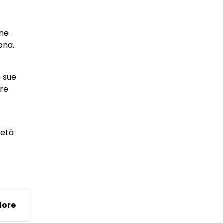
one
ona.
e sue
are
ietà
lore