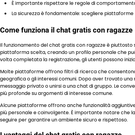
È importante rispettare le regole di comportamento 
La sicurezza è fondamentale: scegliere piattaforme af
Come funziona il chat gratis con ragazze
Il funzionamento del chat gratis con ragazze è piuttosto se
piattaforma scelta, creando un profilo personale che può
volta completata la registrazione, gli utenti possono iniz
Molte piattaforme offrono filtri di ricerca che consentono
geografica o gli interessi comuni. Dopo aver trovato una ra
messaggio privato o unirsi a una chat di gruppo. Le conver
più profonde su argomenti di interesse comune.
Alcune piattaforme offrono anche funzionalità aggiuntive
più personale e coinvolgente. È importante notare che la
seguire per garantire un ambiente sicuro e rispettoso.
I vantaggi del chat gratis con ragazze