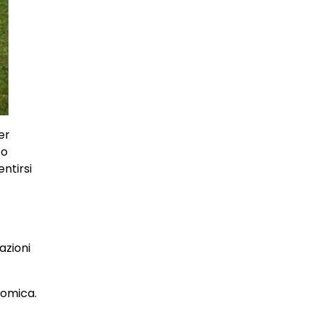
er
to
ntirsi
azioni
nomica.