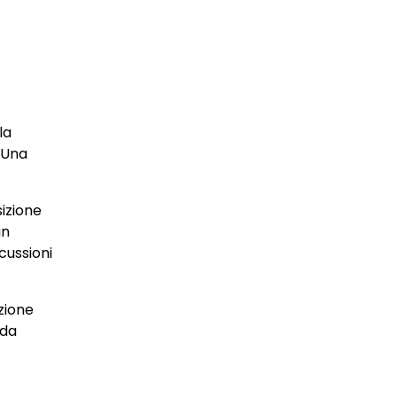
la
 Una
sizione
un
cussioni
zione
 da