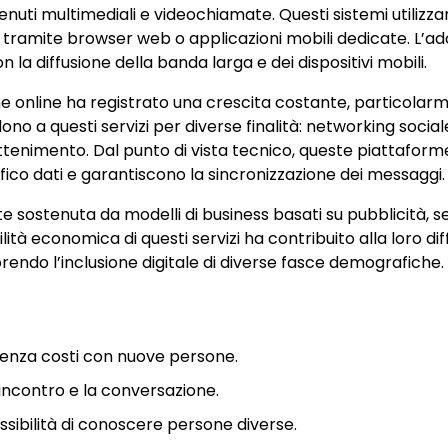
tenuti multimediali e videochiamate. Questi sistemi utilizz
i tramite browser web o applicazioni mobili dedicate. L’a
a diffusione della banda larga e dei dispositivi mobili.
zione online ha registrato una crescita costante, particola
no a questi servizi per diverse finalità: networking social
tenimento. Dal punto di vista tecnico, queste piattaform
fico dati e garantiscono la sincronizzazione dei messaggi.
te sostenuta da modelli di business basati su pubblicità, se
tà economica di questi servizi ha contribuito alla loro dif
orendo l’inclusione digitale di diverse fasce demografiche.
senza costi con nuove persone.
’incontro e la conversazione.
ossibilità di conoscere persone diverse.