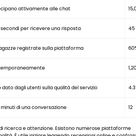
ecipano attivamente alle chat
15,
secondi per ricevere una risposta
45
agazze registrate sulla piattaforma
60
ontemporaneamente
1,2
ato dagli utenti sulla qualità del servizio
4.3
minuti di una conversazione
12
’ di ricerca e attenzione. Esistono numerose piattaforme
nalità. È utile iniziare leggendo recensioni online e confro