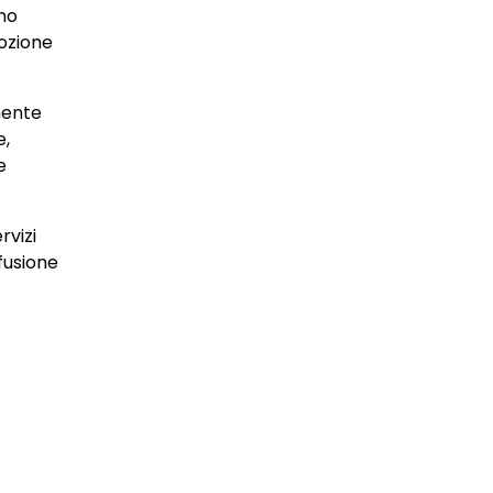
ano
dozione
rmente
e,
e
rvizi
fusione