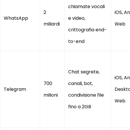
chiamate vocali
2
iOS, An
WhatsApp
e video,
miliardi
Web
crittografia end-
to-end
Chat segrete,
iOS, An
700
canali, bot,
Telegram
Deskto
milioni
condivisione file
Web
fino a 2GB