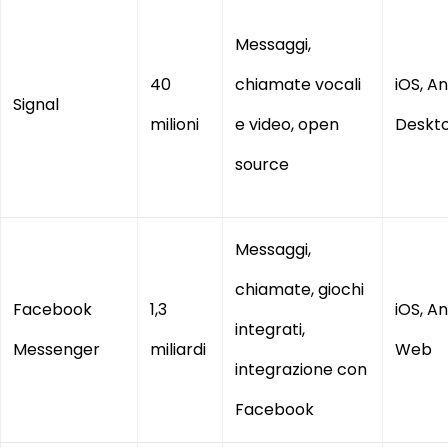
Messaggi,
40
chiamate vocali
iOS, An
Signal
milioni
e video, open
Deskt
source
Messaggi,
chiamate, giochi
Facebook
1,3
iOS, An
integrati,
Messenger
miliardi
Web
integrazione con
Facebook