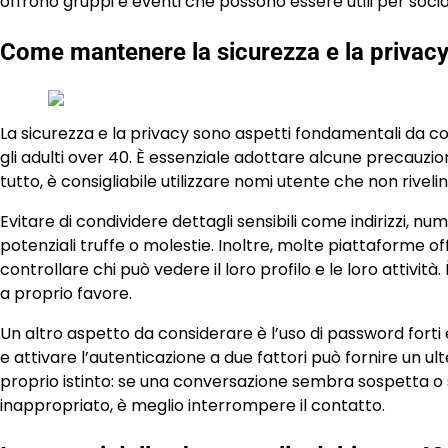
offrono gruppi e eventi che possono essere utili per soci
Come mantenere la sicurezza e la privacy 
La sicurezza e la privacy sono aspetti fondamentali da c
gli adulti over 40. È essenziale adottare alcune precauzio
tutto, è consigliabile utilizzare nomi utente che non rivelin
Evitare di condividere dettagli sensibili come indirizzi, n
potenziali truffe o molestie. Inoltre, molte piattaforme o
controllare chi può vedere il loro profilo e le loro attivit
a proprio favore.
Un altro aspetto da considerare è l’uso di password for
e attivare l’autenticazione a due fattori può fornire un ulte
proprio istinto: se una conversazione sembra sospetta o
inappropriato, è meglio interrompere il contatto.