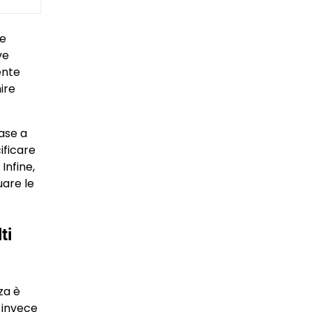
ie
ve
ente
ire
base a
ificare
Infine,
uare le
ti
za è
 invece