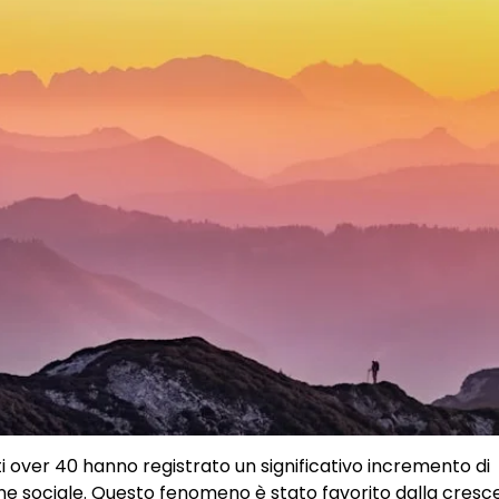
lti over 40 hanno registrato un significativo incremento di
ne sociale. Questo fenomeno è stato favorito dalla cresc