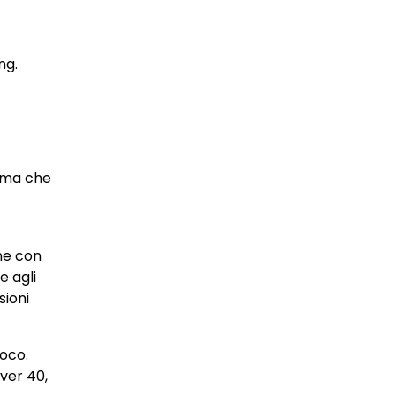
ng.
, ma che
one con
e agli
sioni
oco.
ver 40,