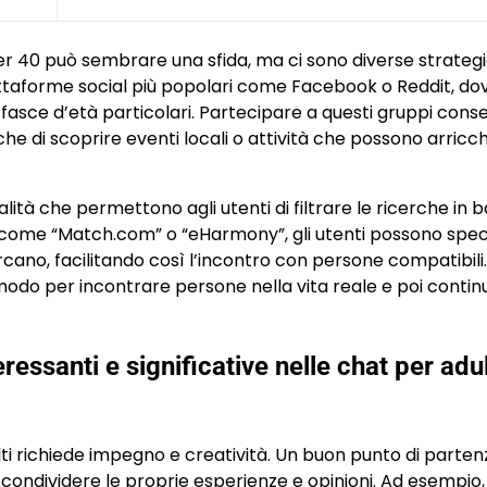
over 40 può sembrare una sfida, ma ci sono diverse strateg
piattaforme social più popolari come Facebook o Reddit, do
a fasce d’età particolari. Partecipare a questi gruppi cons
he di scoprire eventi locali o attività che possono arricch
lità che permettono agli utenti di filtrare le ricerche in 
iti come “Match.com” o “eHarmony”, gli utenti possono spec
cano, facilitando così l’incontro con persone compatibili. 
modo per incontrare persone nella vita reale e poi contin
essanti e significative nelle chat per adul
ti richiede impegno e creatività. Un buon punto di parten
ondividere le proprie esperienze e opinioni. Ad esempio,