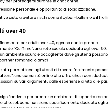
cy per proteggersi durante le chat online.
ssione personale e opportunità di socializzazione.
ve aiuta a evitare rischi come il cyber-bullismo e il trolli
lti over 40
icamente per adulti over 40, ognuna con le proprie
ramente “OurTime”, una rete sociale dedicata agli over 50
un ambiente sicuro e accogliente dove gli utenti possono
partner romantici o amici.
avanzata permettono agli utenti di trovare facilmente pers
Chatters”, una comunità online che offre chat room dedicat
cussioni su vari argomenti, dalle esperienze di vita alle pas
ignificative e per creare un ambiente di supporto recipr
me che, sebbene non siano specificamente dedicate agli o