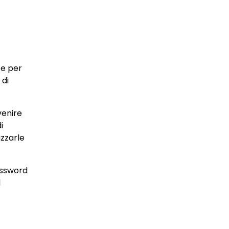
te per
 di
venire
i
izzarle
assword
l