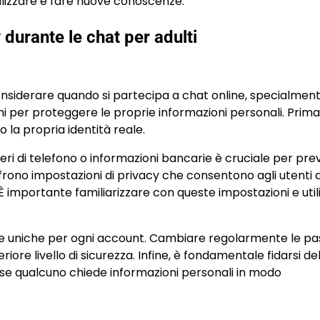
alizzare e fare nuove conoscenze.
durante le chat per adulti
onsiderare quando si partecipa a chat online, specialmen
ni per proteggere le proprie informazioni personali. Prima
o la propria identità reale.
umeri di telefono o informazioni bancarie è cruciale per pre
ffrono impostazioni di privacy che consentono agli utenti d
à. È importante familiarizzare con queste impostazioni e util
ti e uniche per ogni account. Cambiare regolarmente le p
riore livello di sicurezza. Infine, è fondamentale fidarsi de
 se qualcuno chiede informazioni personali in modo