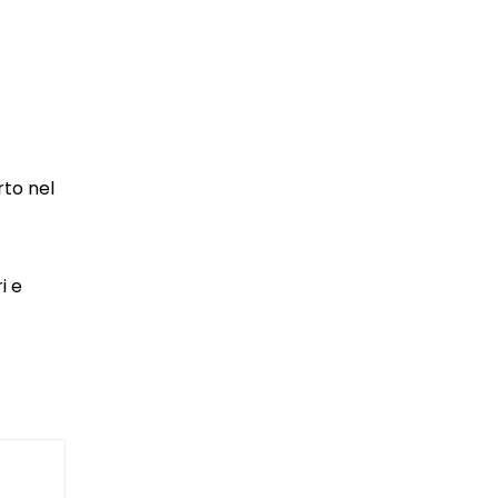
rto nel
i e