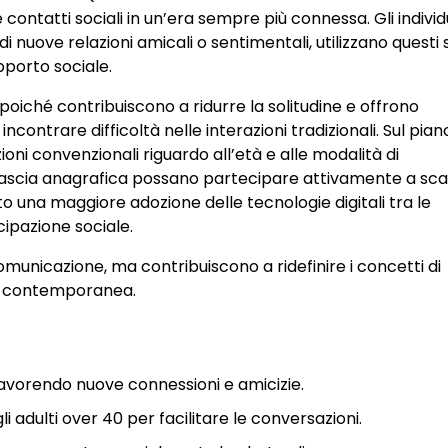
contatti sociali in un’era sempre più connessa. Gli individu
nuove relazioni amicali o sentimentali, utilizzano questi 
pporto sociale.
 poiché contribuiscono a ridurre la solitudine e offrono
ontrare difficoltà nelle interazioni tradizionali. Sul pian
oni convenzionali riguardo all’età e alle modalità di
ta fascia anagrafica possano partecipare attivamente a sc
 una maggiore adozione delle tecnologie digitali tra le
ipazione sociale.
comunicazione, ma contribuiscono a ridefinire i concetti di
tà contemporanea.
 favorendo nuove connessioni e amicizie.
 adulti over 40 per facilitare le conversazioni.