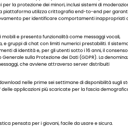
ci per la protezione dei minori, inclusi sistemi di moderazi
La piattaforma utilizza crittografia end-to-end per garanti
ilevamento per identificare comportamenti inappropriati 
ivi mobili e presenta funzionalità come messaggi vocali,
, e gruppi di chat con limiti numerici prestabiliti. Il sistema
nti di identità e, per gli utenti sotto i 16 anni, il consenso
o Generale sulla Protezione dei Dati (GDPR). La denomina
messaggi, che avviene attraverso server distribuiti
download nelle prime sei settimane di disponibilità sugli s
” delle applicazioni più scaricate per la fascia demografic
ca pensata per i giovani, facile da usare e sicura.