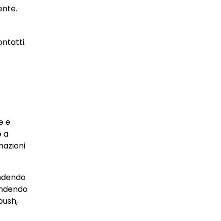
ente.
ntatti.
e e
e a
mazioni
endendo
rendendo
push,