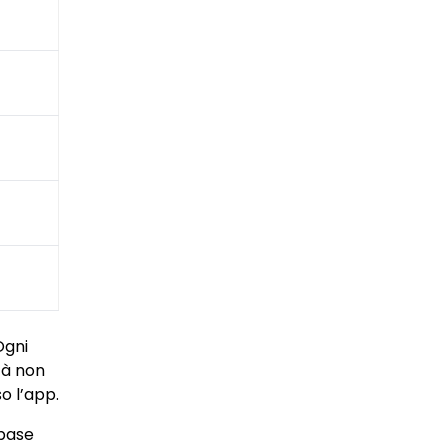
Ogni
tà non
o l’app.
 base