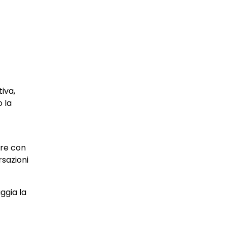
tiva,
 la
ire con
sazioni
ggia la