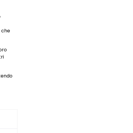
o
l che
loro
ri
ntendo