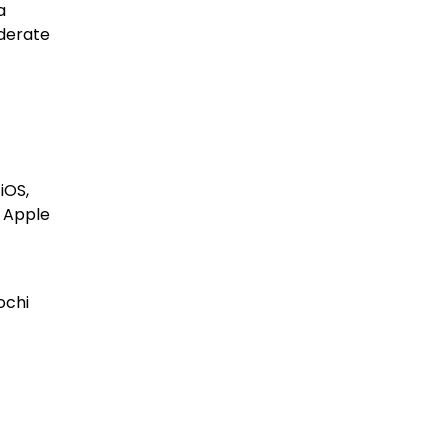
a
iderate
iOS,
i Apple
ochi