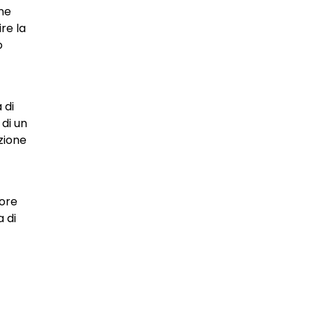
one
re la
o
 di
 di un
zione
tore
a di