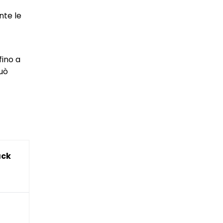
nte le
fino a
può
ack