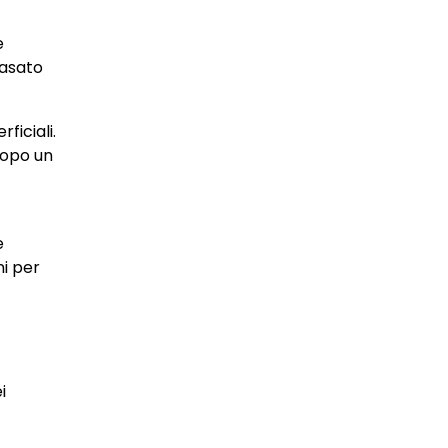
e
basato
iciali.
dopo un
e
ni per
i