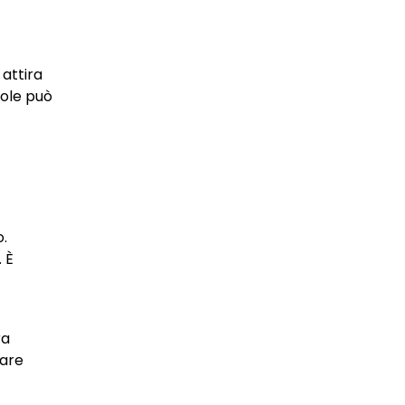
 attira
vole può
o.
 È
ra
iare