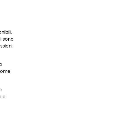
ibili.
li sono
ssioni
a
i come
e
e e