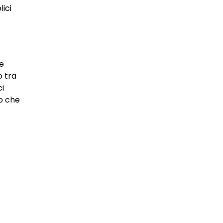
ici
ne
o tra
ci
do che