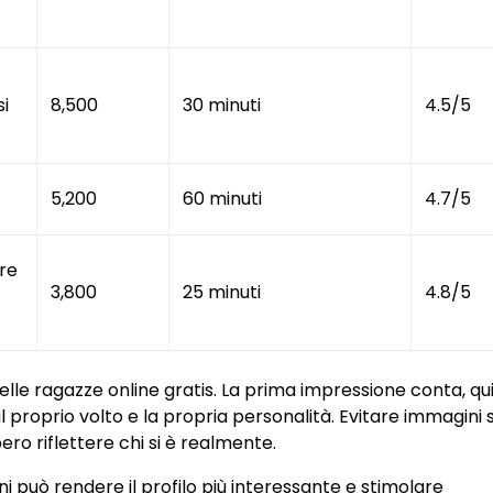
si
8,500
30 minuti
4.5/5
5,200
60 minuti
4.7/5
ere
3,800
25 minuti
4.8/5
delle ragazze online gratis. La prima impressione conta, qu
l proprio volto e la propria personalità. Evitare immagini
o riflettere chi si è realmente.
 può rendere il profilo più interessante e stimolare