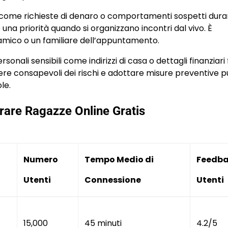
, come richieste di denaro o comportamenti sospetti dura
una priorità quando si organizzano incontri dal vivo. È
n amico o un familiare dell’appuntamento.
nali sensibili come indirizzi di casa o dettagli finanziari 
sere consapevoli dei rischi e adottare misure preventive 
le.
irare Ragazze Online Gratis
Numero
Tempo Medio di
Feedb
Utenti
Connessione
Utenti
15,000
45 minuti
4.2/5