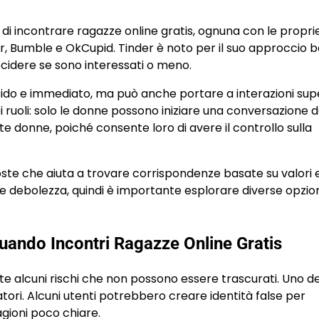
di incontrare ragazze online gratis, ognuna con le propri
nder, Bumble e OkCupid. Tinder è noto per il suo approccio 
 decidere se sono interessati o meno.
o e immediato, ma può anche portare a interazioni superf
i ruoli: solo le donne possono iniziare una conversazione 
 donne, poiché consente loro di avere il controllo sulla
oste che aiuta a trovare corrispondenze basate su valori 
a e debolezza, quindi è importante esplorare diverse opzio
quando Incontri Ragazze Online Gratis
e alcuni rischi che non possono essere trascurati. Uno de
ruffatori. Alcuni utenti potrebbero creare identità false per
ragioni poco chiare.