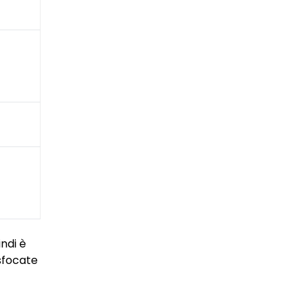
indi è
 sfocate