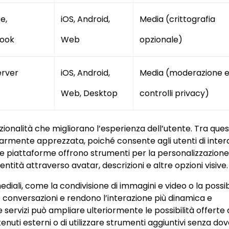
e,
iOS, Android,
Media (crittografia
book
Web
opzionale)
erver
iOS, Android,
Media (moderazione 
Web, Desktop
controlli privacy)
nzionalità che migliorano l’esperienza dell’utente. Tra ques
larmente apprezzata, poiché consente agli utenti di inter
lte piattaforme offrono strumenti per la personalizzazione
ntità attraverso avatar, descrizioni e altre opzioni visive.
iali, come la condivisione di immagini e video o la possibi
e conversazioni e rendono l’interazione più dinamica e
e servizi può ampliare ulteriormente le possibilità offerte 
nuti esterni o di utilizzare strumenti aggiuntivi senza dov