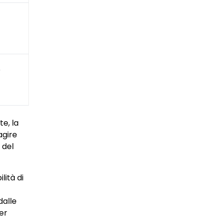
e
te, la
agire
 del
lità di
dalle
er