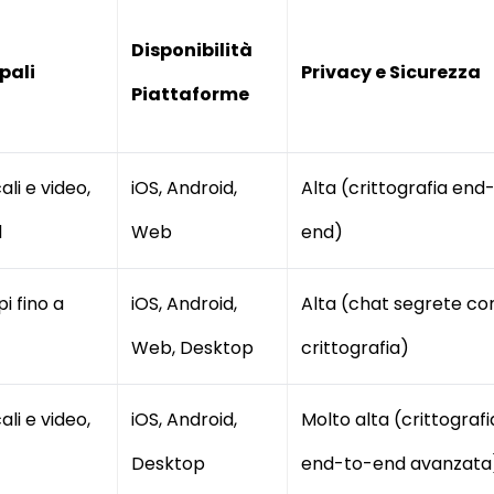
Disponibilità
pali
Privacy e Sicurezza
Piattaforme
li e video,
iOS, Android,
Alta (crittografia end
d
Web
end)
i fino a
iOS, Android,
Alta (chat segrete co
Web, Desktop
crittografia)
li e video,
iOS, Android,
Molto alta (crittografi
Desktop
end-to-end avanzata