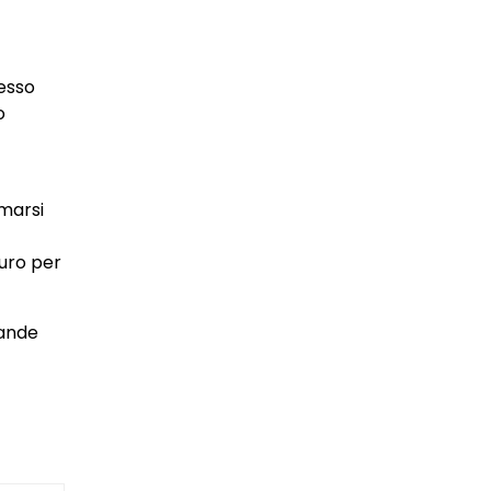
pesso
o
rmarsi
uro per
rande