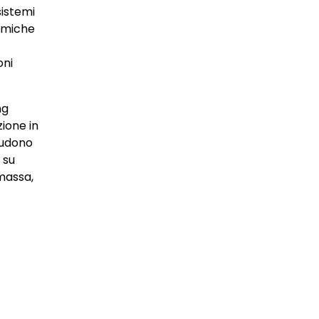
sistemi
nomiche
oni
ng
zione in
cludono
 su
 massa,