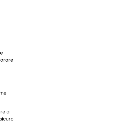
he
plorare
ome
are a
sicuro