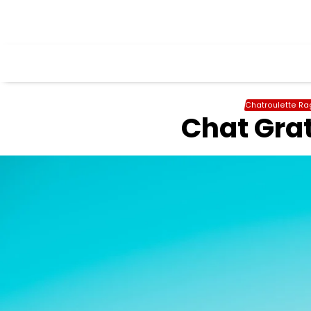
Skip
to
content
Chatroulette Ra
Chat Grat