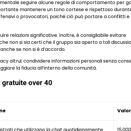
damentale seguire alcune regole di comportamento per ga
mportante mantenere un tono cortese e rispettoso durante
ensivi o provocatori, poiché ciò può portare a conflitti e
 relazioni significative. Inoltre, è consigliabile evitare
 non si sia certi che il gruppo sia aperto a tali discussion
, anche se non si è d’accordo.
ivacy altrui; condividere informazioni personali senza con
are la fiducia all’interno della comunità.
 gratuite over 40
one
Valo
istrati che utilizzano la chat quotidianamente
15,00