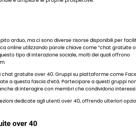
nale e ampliare le proprie prospettive.
 arduo, ma ci sono diverse risorse disponibili per facili
rca online utilizzando parole chiave come “chat gratuite 
uesto tipo di interazione sociale, molti dei quali offrono
om.
rca di chat gratuite over 40. Gruppi su piattaforme come Fa
te a questa fascia d’età. Partecipare a questi gruppi non
nche di interagire con membri che condividono interessi s
ezioni dedicate agli utenti over 40, offrendo ulteriori opzi
ite over 40