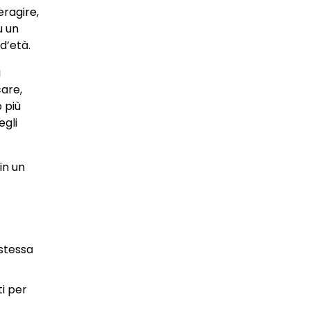
eragire,
u un
d’età.
i
are,
 più
egli
in un
 stessa
i per