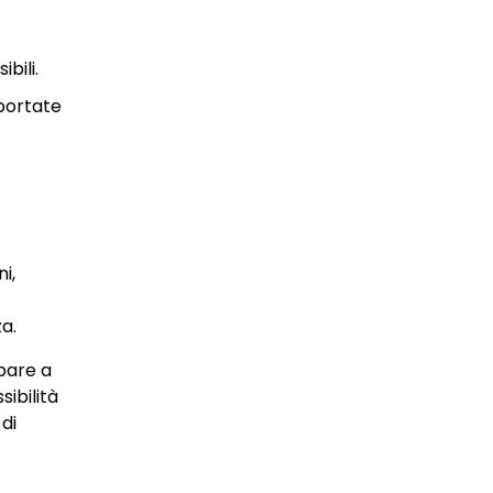
bili.
pportate
i,
a.
pare a
ibilità
di