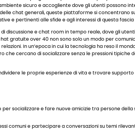
n ambiente sicuro e accogliente dove gli utenti possono int
a delle chat generali, queste piattaforme si concentrano s
e e pertinenti alle sfide e agli interessi di questa fascia 
di discussione e chat room in tempo reale, dove gli utent
 chat gratuite over 40 non sono solo un modo per comunic
lazioni. In un’epoca in cui la tecnologia ha reso il mondo
o che cercano di socializzare senza le pressioni tipiche d
ondividere le proprie esperienze di vita e trovare supporto 
 per socializzare e fare nuove amicizie tra persone della
essi comuni e partecipare a conversazioni su temi rilevant