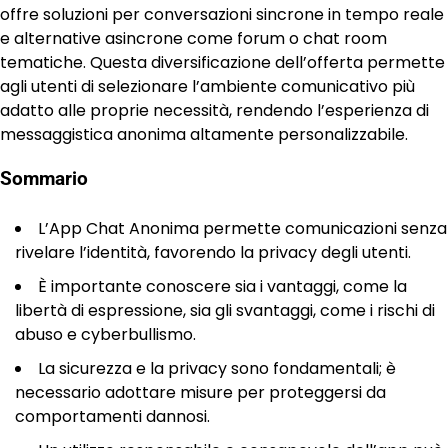
offre soluzioni per conversazioni sincrone in tempo reale
e alternative asincrone come forum o chat room
tematiche. Questa diversificazione dell’offerta permette
agli utenti di selezionare l’ambiente comunicativo più
adatto alle proprie necessità, rendendo l’esperienza di
messaggistica anonima altamente personalizzabile.
Sommario
L’App Chat Anonima permette comunicazioni senza
rivelare l’identità, favorendo la privacy degli utenti.
È importante conoscere sia i vantaggi, come la
libertà di espressione, sia gli svantaggi, come i rischi di
abuso e cyberbullismo.
La sicurezza e la privacy sono fondamentali; è
necessario adottare misure per proteggersi da
comportamenti dannosi.