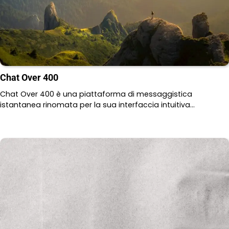
Chat Over 400
Chat Over 400 è una piattaforma di messaggistica
istantanea rinomata per la sua interfaccia intuitiva…