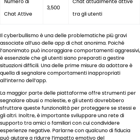
Numero di
Chat attualmente attive
3,500
Chat Attive
tra gli utenti
Il cyberbullismo è una delle problematiche più gravi
associate all’uso delle app di chat anonima. Poiché
l’anonimato può incoraggiare comportamenti aggressivi,
è essenziale che gli utenti siano preparati a gestire
situazioni difficili. Una delle prime misure da adottare è
quella di segnalare comportamenti inappropriati
all’interno dell’app.
La maggior parte delle piattaforme offre strumenti per
segnalare abusi o molestie, e gli utenti dovrebbero
sfruttare queste funzionalità per proteggere se stessi e
gli altri. Inoltre, è importante sviluppare una rete di
supporto tra amici o familiari con cui condividere
esperienze negative. Parlarne con qualcuno di fiducia
può aiutare a ridurre l’impatto emotivo del