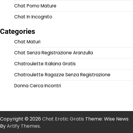
Chat Porno Mature
Chat In Incognito
Categories
Chat Maturi
Chat Senza Registrazione Aranzulla
Chatroulette Italiana Gratis
Chatroulette Ragazze Senza Registrazione
Donna Cerca Incontri
Copyright © 2026
Chat Erotic Gratis
Theme: Wise News
By
Artify Themes
.