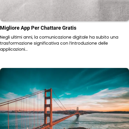
Migliore App Per Chattare Gratis
Negli ultimi anni, la comunicazione digitale ha subito una
trasformazione significativa con l’introduzione delle
applicazioni…