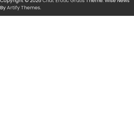
Copyright © 2026
Chat Erotic Gratis
Theme: Wise News
By
Artify Themes
.